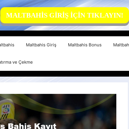
MALTBAHİS GİRİŞ İÇİN TIKLAYIN!
ltbahis
Maltbahis Giriş
Maltbahis Bonus
Maltbah
atırma ve Çekme