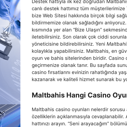
Destek hattıyla ilk kez doğrudan Maltbah
canlı destek hattımız tüm müşterilerimize
bize Web Sitesi hakkında birçok bilgi sağl
bildirmemize olanak sağladığını anlıyoruz. 
kısmında yer alan “Bize Ulaşın” sekmesin
iletebilirsiniz. Son olarak çok ciddi sorunla
yöneticisine bildirebilirsiniz. Yeni
Maltbahis
kolaylıkla yapabilirsiniz. Maltbahis, en güv
oyun ve bahis sitelerinden biridir. Casino 
geçirmenize olanak tanır. Bu sayfada sun
casino fırsatlarını evinizin rahatlığında ya
kazanarak ve kaliteli hizmet sunarak bu 
Maltbahis Hangi Casino Oyun
Maltbahis casino oyunları nelerdir sorusu
özelliklerin açıklanmasıyla cevaplanabilir. 
hattınızı arayın. “Seni arayacağım” bölümü