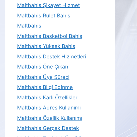
Maltbahis Şikayet Hizmet
Maltbahis Rulet Bahis
Maltbahis
Maltbahis Basketbol Bahis
Maltbahis Yüksek Bahis
Maltbahis Destek Hizmetleri
Maltbahis Öne Çıkan
Maltbahis Üye Süreci
Maltbahis Bilgi Edinme
Maltbahis Karlı Özellikler
Maltbahis Adres Kullanımı
Maltbahis Özellik Kullanımı
Maltbahis Gerçek Destek