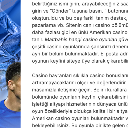
belirttiğiniz ismi girin, arayabileceğiniz sa
girin ve “Gönder” tuşuna basın. ” butonuna 
oluşturuldu ve bu beş farklı tanım destek
pazarlama vb. Sitenin canlı casino bölümü
daha fazlası gibi en ünlü Amerikan casino
tanır.
Maltbahis hangi casino oyunları güven
çeşitli casino oyunlarında şansınızı denem
ayrı bir bölüm bulunmaktadır. E-posta adre
oyunun keyfini siteye üye olarak çıkarabilir
Casino hayranları sıklıkla casino bonusları
artıramayacaklarını ölçer ve değerlendirir. 
masamızla iletişime geçin. Belirli kurallar
bölümünde oyunların keyfini çıkarabilirsin
işlettiği altyapı hizmetlerinin dünyaca ün
oyun özellikleriyle oldukça kaliteli bir alt
Amerikan casino oyunları bulunmaktadır ve
bekleyebilirsiniz. Bu oyunla birlikte gelen 