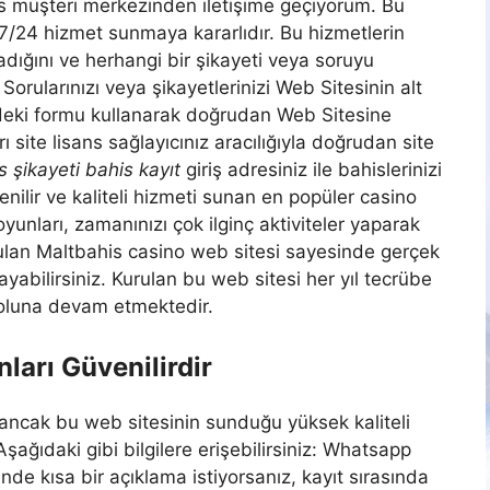
is müşteri merkezinden iletişime geçiyorum. Bu
 7/24 hizmet sunmaya kararlıdır. Bu hizmetlerin
adığını ve herhangi bir şikayeti veya soruyu
Sorularınızı veya şikayetlerinizi Web Sitesinin alt
deki formu kullanarak doğrudan Web Sitesine
rı site lisans sağlayıcınız aracılığıyla doğrudan site
 şikayeti bahis kayıt
giriş adresiniz ile bahislerinizi
enilir ve kaliteli hizmeti sunan en popüler casino
oyunları, zamanınızı çok ilginç aktiviteler yaparak
ulan Maltbahis casino web sitesi sayesinde gerçek
şayabilirsiniz. Kurulan bu web sitesi her yıl tecrübe
yoluna devam etmektedir.
ları Güvenilirdir
 ancak bu web sitesinin sunduğu yüksek kaliteli
Aşağıdaki gibi bilgilere erişebilirsiniz: Whatsapp
nde kısa bir açıklama istiyorsanız, kayıt sırasında