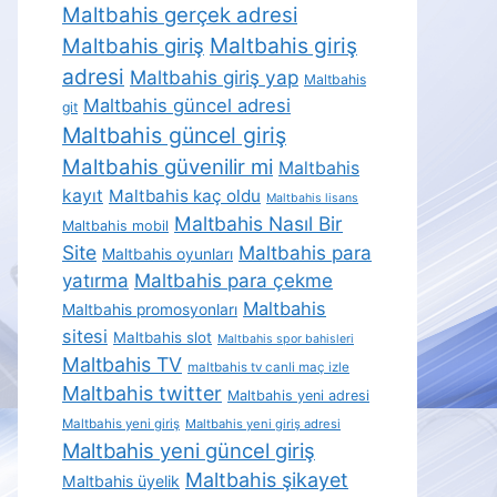
Maltbahis gerçek adresi
Maltbahis giriş
Maltbahis giriş
adresi
Maltbahis giriş yap
Maltbahis
Maltbahis güncel adresi
git
Maltbahis güncel giriş
Maltbahis güvenilir mi
Maltbahis
kayıt
Maltbahis kaç oldu
Maltbahis lisans
Maltbahis Nasıl Bir
Maltbahis mobil
Site
Maltbahis para
Maltbahis oyunları
yatırma
Maltbahis para çekme
Maltbahis
Maltbahis promosyonları
sitesi
Maltbahis slot
Maltbahis spor bahisleri
Maltbahis TV
maltbahis tv canli maç izle
Maltbahis twitter
Maltbahis yeni adresi
Maltbahis yeni giriş
Maltbahis yeni giriş adresi
Maltbahis yeni güncel giriş
Maltbahis şikayet
Maltbahis üyelik