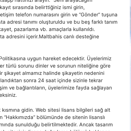
yıt sırasında belirttiğiniz ismi girin,
 iletişim telefon numarasını girin ve “Gönder” tuşuna
sta adresi tanımı oluşturuldu ve bu beş farklı tanım
ayet, pazarlama vb. amaçlarla kullanıldı.
a adresini içerir.Maltbahis canlı desteğine
olitikasına uygun hareket edecektir. Üyelerimiz
r türlü sorunu dinler ve sorunun niteliğine göre
ir şikayet almamız halinde şikayetin nedenini
andıktan sonra 24 saat içinde sizinle tekrar
rişim ve bağlantıların, üyelerimize fayda sağlayan
eksiniz.
kısmına gidin. Web sitesi lisans bilgileri sağ alt
in “Hakkımızda” bölümünde de sitenin lisanslı
amında sunulduğu belirtilmektedir. Ancak tasarım