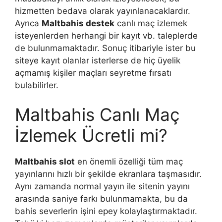
hizmetten bedava olarak yayınlanacaklardır.
Ayrıca
Maltbahis destek
canlı maç izlemek
isteyenlerden herhangi bir kayıt vb. taleplerde
de bulunmamaktadır. Sonuç itibariyle ister bu
siteye kayıt olanlar isterlerse de hiç üyelik
açmamış kişiler maçları seyretme fırsatı
bulabilirler.
Maltbahis Canlı Maç
İzlemek Ücretli mi?
Maltbahis slot
en önemli özelliği tüm maç
yayınlarını hızlı bir şekilde ekranlara taşmasıdır.
Aynı zamanda normal yayın ile sitenin yayını
arasında saniye farkı bulunmamakta, bu da
bahis severlerin işini epey kolaylaştırmaktadır.