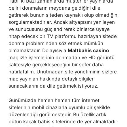
Tabii ki bazı zamanlarda müşteriler yayınlarda
belirli donmaların meydana geldiğini dile
getirerek bunun siteden kaynaklı olup olmadığını
sorgulamaktadırlar. Ancak altyapısını yenileyen
ve sunucusunu güçlendirerek binlerce üyeye
hitap edecek bir TV platformu hazırlayan sitede
donma probleminden söz etmek mümkün
olmamaktadır. Dolayısıyla
Maltbahis casino
maç izle işlemlerinin donmadan ve HD görüntü
kalitesiyle gerçekleşeceğini bir sefer daha
hatırlatalım. Unutmadan site yönetiminin sizlere
maç yayınları hakkında detaylı bilgiler
sunacaklarını da dile getirmek istiyoruz.
Günümüzde hemen hemen tüm internet
sitelerinin mobil cihazlarla uyumlu bir şekilde
düzenlendiği görülmektedir. Bu özellik artık
bütün kaçak bahis sitelerinde de yer almaktadır.