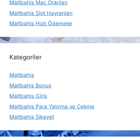
Maltbahis Maç Oranları
Maltbahis Slot Hayranları
Maltbahis Hızlı Ödemeler
Kategoriler
Maltbahis
Maltbahis Bonus
Maltbahis Giriş
Maltbahis Para Yatırma ve Çekme
Maltbahis Şikayet