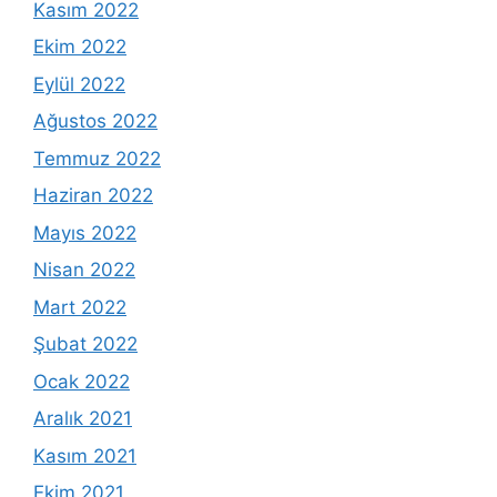
Kasım 2022
Ekim 2022
Eylül 2022
Ağustos 2022
Temmuz 2022
Haziran 2022
Mayıs 2022
Nisan 2022
Mart 2022
Şubat 2022
Ocak 2022
Aralık 2021
Kasım 2021
Ekim 2021