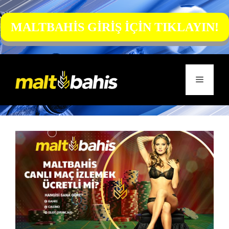
MALTBAHİS GİRİŞ İÇİN TIKLAYIN!
İçeriğe
atla
Menü