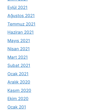
Eylül 2021
Ağustos 2021
Temmuz 2021
Haziran 2021
Mayıs 2021
Nisan 2021
Mart 2021
Şubat 2021
Ocak 2021
Aralık 2020
Kasım 2020
Ekim 2020
Ocak 201