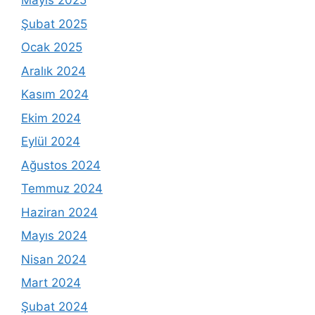
Mayıs 2025
Şubat 2025
Ocak 2025
Aralık 2024
Kasım 2024
Ekim 2024
Eylül 2024
Ağustos 2024
Temmuz 2024
Haziran 2024
Mayıs 2024
Nisan 2024
Mart 2024
Şubat 2024