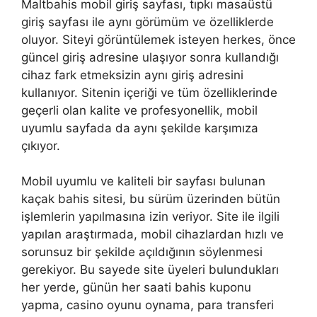
Maltbahis mobil giriş sayfası, tıpkı masaüstü
giriş sayfası ile aynı görümüm ve özelliklerde
oluyor. Siteyi görüntülemek isteyen herkes, önce
güncel giriş adresine ulaşıyor sonra kullandığı
cihaz fark etmeksizin aynı giriş adresini
kullanıyor. Sitenin içeriği ve tüm özelliklerinde
geçerli olan kalite ve profesyonellik, mobil
uyumlu sayfada da aynı şekilde karşımıza
çıkıyor.
Mobil uyumlu ve kaliteli bir sayfası bulunan
kaçak bahis sitesi, bu sürüm üzerinden bütün
işlemlerin yapılmasına izin veriyor. Site ile ilgili
yapılan araştırmada, mobil cihazlardan hızlı ve
sorunsuz bir şekilde açıldığının söylenmesi
gerekiyor. Bu sayede site üyeleri bulundukları
her yerde, günün her saati bahis kuponu
yapma, casino oyunu oynama, para transferi