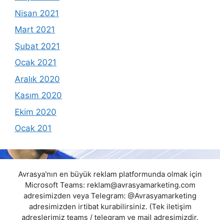
Nisan 2021
Mart 2021
Şubat 2021
Ocak 2021
Aralık 2020
Kasım 2020
Ekim 2020
Ocak 201
Avrasya'nın en büyük reklam platformunda olmak için
Microsoft Teams:
reklam@avrasyamarketing.com
adresimizden veya Telegram: @Avrasyamarketing
adresimizden irtibat kurabilirsiniz. (Tek iletişim
adreslerimiz teams / telegram ve mail adresimizdir.