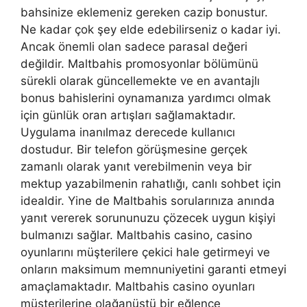
bahsinize eklemeniz gereken cazip bonustur.
Ne kadar çok şey elde edebilirseniz o kadar iyi.
Ancak önemli olan sadece parasal değeri
değildir. Maltbahis promosyonlar bölümünü
sürekli olarak güncellemekte ve en avantajlı
bonus bahislerini oynamanıza yardımcı olmak
için günlük oran artışları sağlamaktadır.
Uygulama inanılmaz derecede kullanıcı
dostudur. Bir telefon görüşmesine gerçek
zamanlı olarak yanıt verebilmenin veya bir
mektup yazabilmenin rahatlığı, canlı sohbet için
idealdir. Yine de Maltbahis sorularınıza anında
yanıt vererek sorununuzu çözecek uygun kişiyi
bulmanızı sağlar. Maltbahis casino, casino
oyunlarını müşterilere çekici hale getirmeyi ve
onların maksimum memnuniyetini garanti etmeyi
amaçlamaktadır. Maltbahis casino oyunları
müşterilerine olağanüstü bir eğlence