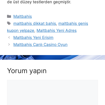
de üst düzey testlerden geçmiştir.
Kategoriler
Maltbahis
Etiketler
maltbahis dikkat bahis
,
maltbahis geniş
kupon yelpaze
,
Maltbahis Yeni Adres
Yazı
Maltbahis Yeni Erişim
dolaşımı
Maltbahis Canlı Casino Oyun
Yorum yapın
Yorum