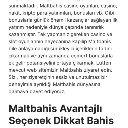
sunmaktadır. Maltbahis casino oyunları, casino,
nakit, kripto para yatırımları, bonusları vb. Gibi
bonuslarla günlük önemli kazançlar sağlayan ilk
yatırım nedeniyle dünya çapında tanınırlık
kazanmıştır. Tek yapmanız gereken casino ve
slot oyunlarının heyecanına kapılıp Maltbahis
bile anlayamadığı sürükleyici içeriklerin tadını
çıkarmak ve aynı zamanda cömert bonuslarla
ek gelir potansiyelini ortaya çıkarmak. Lütfen
mevcut web sitemizin Maltbahis ziyaret edin.
Sizi, her ziyaretçinin eşsiz ve unutulmaz bir
deneyimle ayrıldığı Maltbahis dünyasına
dalmaya davet ediyoruz.
Maltbahis Avantajlı
Seçenek Dikkat Bahis