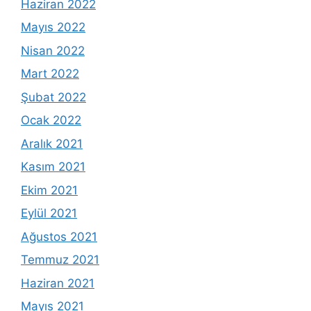
Haziran 2022
Mayıs 2022
Nisan 2022
Mart 2022
Şubat 2022
Ocak 2022
Aralık 2021
Kasım 2021
Ekim 2021
Eylül 2021
Ağustos 2021
Temmuz 2021
Haziran 2021
Mayıs 2021