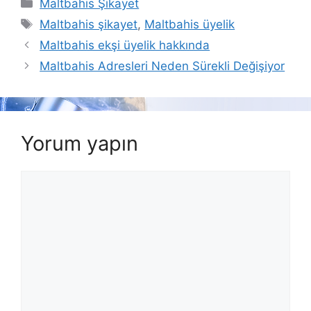
Kategoriler
Maltbahis Şikayet
Etiketler
Maltbahis şikayet
,
Maltbahis üyelik
Yazı
Maltbahis ekşi üyelik hakkında
dolaşımı
Maltbahis Adresleri Neden Sürekli Değişiyor
Yorum yapın
Yorum