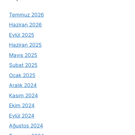
Temmuz 2026
Haziran 2026
Eylül 2025
Haziran 2025
Mayıs 2025
Şubat 2025
Ocak 2025
Aralık 2024
Kasım 2024
Ekim 2024
Eylül 2024
Ağustos 2024