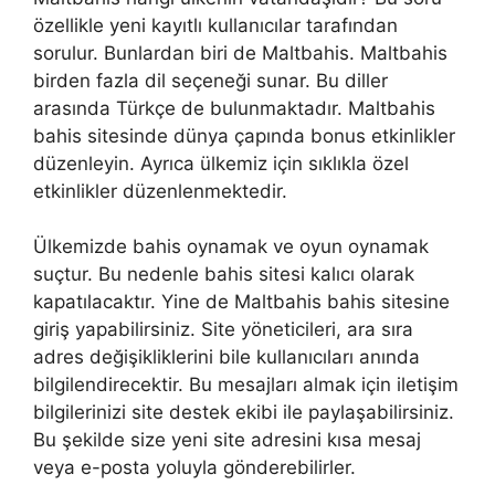
özellikle yeni kayıtlı kullanıcılar tarafından
sorulur. Bunlardan biri de Maltbahis. Maltbahis
birden fazla dil seçeneği sunar. Bu diller
arasında Türkçe de bulunmaktadır. Maltbahis
bahis sitesinde dünya çapında bonus etkinlikler
düzenleyin. Ayrıca ülkemiz için sıklıkla özel
etkinlikler düzenlenmektedir.
Ülkemizde bahis oynamak ve oyun oynamak
suçtur. Bu nedenle bahis sitesi kalıcı olarak
kapatılacaktır. Yine de Maltbahis bahis sitesine
giriş yapabilirsiniz. Site yöneticileri, ara sıra
adres değişikliklerini bile kullanıcıları anında
bilgilendirecektir. Bu mesajları almak için iletişim
bilgilerinizi site destek ekibi ile paylaşabilirsiniz.
Bu şekilde size yeni site adresini kısa mesaj
veya e-posta yoluyla gönderebilirler.