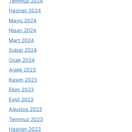
Temmuz 2024
Haziran 2024
Mayıs 2024
Nisan 2024
Mart 2024
Şubat 2024
Ocak 2024
Aralık 2023
Kasım 2023
Ekim 2023
Eylül 2023
Ağustos 2023
Temmuz 2023
Haziran 2023