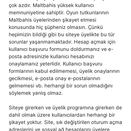
çok azdır. Maltbahis yüksek kullanıcı
memnuniyetine sahiptir. Oyun tutkunlarının
Maltbahis üyelerinden şikayet etmesi
konusunda hiç şüpheniz olmasın. Çünkü
hepimizin bildiği gibi bu siteye üyelikte bu tür
sorunlar yaşanmamaktadır. Hesap açmak için
kullanıcı başvuru formunu doldurmanız ve e-
posta adresinizle kullanıcı hesabınızı
onaylamanız yeterlidir. Kullanıcı başvuru
formlarının kabul edilmemesi, üyelik onaylarının
gecikmesi, e-posta onay e-postalarının
gelmemesi vb. herhangi bir sorun olmadığını
söylemek yanlış olmaz.
Siteye girerken ve üyelik programına girerken de
dahil olmak üzere kullanıcılardan herhangi bir
şikayet yoktur. Site, sık değiştirilen oturum açma
adreslerini ve sosyal ağ hesaplarını üyelere