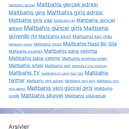
Maltbahis gerçek adresi
Maltbahis destek
Maltbahis giriş adresi
Maltbahis giriş
Maltbahis giriş yap
Maltbahis güncel
Maltbahis git
Maltbahis güncel giriş
Maltbahis
adresi
güvenilir mi
Maltbahis kayıt
Maltbahis kaç oldu
Maltbahis Nasıl Bir Site
Maltbahis mobil
Maltbahis lisans
Maltbahis para yatırma
Maltbahis oyunları
Maltbahis para çekme
Maltbahis promosyonları
Maltbahis sitesi
Maltbahis slot
Maltbahis spor bahisleri
Maltbahis TV
Maltbahis
maltbahis tv canli maç izle
twitter
Maltbahis yeni adresi
Maltbahis yeni giriş
Maltbahis yeni
Maltbahis yeni güncel giriş
Maltbahis
giriş adresi
Maltbahis şikayet
Maltbahis şikayetvar
üyelik
Arşivler