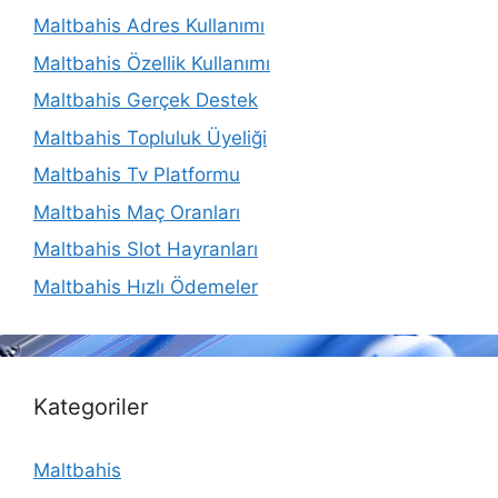
Maltbahis Adres Kullanımı
Maltbahis Özellik Kullanımı
Maltbahis Gerçek Destek
Maltbahis Topluluk Üyeliği
Maltbahis Tv Platformu
Maltbahis Maç Oranları
Maltbahis Slot Hayranları
Maltbahis Hızlı Ödemeler
Kategoriler
Maltbahis