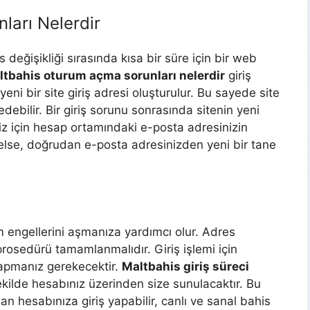
ları Nelerdir
değişikliği sırasında kısa bir süre için bir web
ltbahis oturum açma sorunları nelerdir
giriş
 yeni bir site giriş adresi oluşturulur. Bu sayede site
ebilir. Bir giriş sorunu sonrasında sitenin yeni
niz için hesap ortamındaki e-posta adresinizin
lse, doğrudan e-posta adresinizden yeni bir tane
 engellerini aşmanıza yardımcı olur. Adres
prosedürü tamamlanmalıdır. Giriş işlemi için
ş yapmanız gerekecektir.
Maltbahis giriş süreci
ilde hesabınız üzerinden size sunulacaktır. Bu
 hesabınıza giriş yapabilir, canlı ve sanal bahis