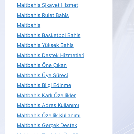
Maltbahis Şikayet Hizmet
Maltbahis Rulet Bahis
Maltbahis
Maltbahis Basketbol Bahis
Maltbahis Yüksek Bahis
Maltbahis Destek Hizmetleri
Maltbahis Öne Çıkan
Maltbahis Üye Süreci
Maltbahis Bilgi Edinme
Maltbahis Karlı Özellikler
Maltbahis Adres Kullanımı
Maltbahis Özellik Kullanımı
Maltbahis Gerçek Destek