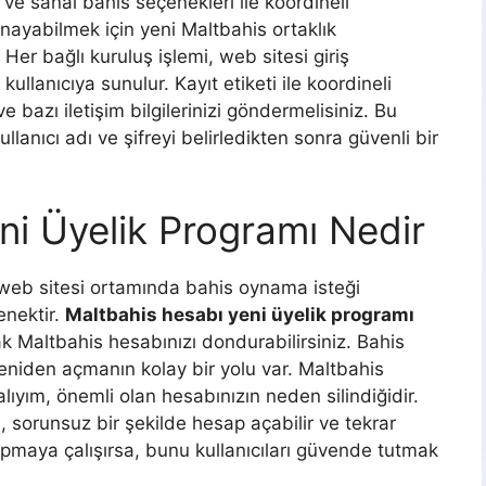
 ve sanal bahis seçenekleri ile koordineli
nayabilmek için yeni Maltbahis ortaklık
er bağlı kuruluş işlemi, web sitesi giriş
ullanıcıya sunulur. Kayıt etiketi ile koordineli
e bazı iletişim bilgilerinizi göndermelisiniz. Bu
ullanıcı adı ve şifreyi belirledikten sonra güvenli bir
ni Üyelik Programı Nedir
web sitesi ortamında bahis oynama isteği
enektir.
Maltbahis hesabı yeni üyelik programı
 Maltbahis hesabınızı dondurabilirsiniz. Bahis
eniden açmanın kolay bir yolu var. Maltbahis
alıyım, önemli olan hesabınızın neden silindiğidir.
, sorunsuz bir şekilde hesap açabilir ve tekrar
 yapmaya çalışırsa, bunu kullanıcıları güvende tutmak