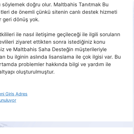
ını söylemek doğru olur. Maltbahis Tanıtmak Bu
leri de önemli çünkü sitenin canlı destek hizmeti
r geri dönüş yok.
leri ile nasıl iletişime geçileceği ile ilgili soruların
ileri ziyaret ettikten sonra istediğiniz konu
siniz ve Maltbahis Saha Desteğin müşterileriyle
lan bu ilginin aslında lisanslama ile çok ilgisi var. Bu
ortamda problemler hakkında bilgi ve yardım ile
altyapı oluşturulmuştur.
eni Giriş Adres
unuluyor