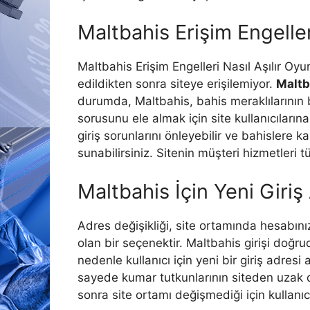
Maltbahis Erişim Engelleri
Maltbahis Erişim Engelleri Nasıl Aşılır Oy
edildikten sonra siteye erişilemiyor.
Maltba
durumda, Maltbahis, bahis meraklılarının bi
sorusunu ele almak için site kullanıcılarına 
giriş sorunlarını önleyebilir ve bahislere
sunabilirsiniz. Sitenin müşteri hizmetleri
Maltbahis İçin Yeni Giriş
Adres değişikliği, site ortamında hesabını
olan bir seçenektir. Maltbahis girişi doğru
nedenle kullanıcı için yeni bir giriş adresi
sayede kumar tutkunlarının siteden uzak d
sonra site ortamı değişmediği için kullanıc