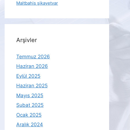
Maltbahis şikayetvar
Arşivler
Temmuz 2026
Haziran 2026
Eylül 2025
Haziran 2025
Mayıs 2025
Şubat 2025
Ocak 2025
Aralık 2024