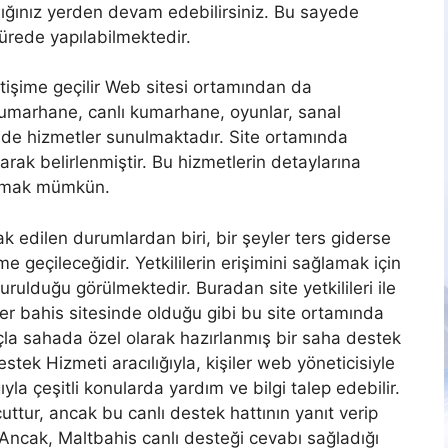
dığınız yerden devam edebilirsiniz. Bu sayede
ürede yapılabilmektedir.
letişime geçilir Web sitesi ortamından da
, kumarhane, canlı kumarhane, oyunlar, sanal
inde hizmetler sunulmaktadır. Site ortamında
olarak belirlenmiştir. Bu hizmetlerin detaylarına
laşmak mümkün.
k edilen durumlardan biri, bir şeyler ters giderse
me geçileceğidir. Yetkililerin erişimini sağlamak için
rulduğu görülmektedir. Buradan site yetkilileri ile
 Her bahis sitesinde olduğu gibi bu site ortamında
la sahada özel olarak hazırlanmış bir saha destek
tek Hizmeti aracılığıyla, kişiler web yöneticisiyle
ıyla çeşitli konularda yardım ve bilgi talep edebilir.
ttur, ancak bu canlı destek hattının yanıt verip
Ancak, Maltbahis canlı desteği cevabı sağladığı