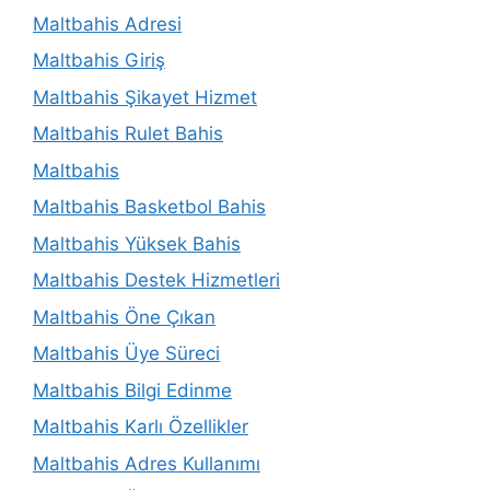
Maltbahis Adresi
Maltbahis Giriş
Maltbahis Şikayet Hizmet
Maltbahis Rulet Bahis
Maltbahis
Maltbahis Basketbol Bahis
Maltbahis Yüksek Bahis
Maltbahis Destek Hizmetleri
Maltbahis Öne Çıkan
Maltbahis Üye Süreci
Maltbahis Bilgi Edinme
Maltbahis Karlı Özellikler
Maltbahis Adres Kullanımı