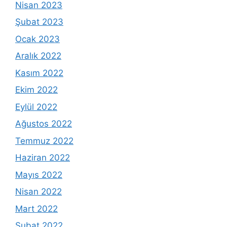
Nisan 2023
Şubat 2023
Ocak 2023
Aralık 2022
Kasım 2022
Ekim 2022
Eylül 2022
Ağustos 2022
Temmuz 2022
Haziran 2022
Mayıs 2022
Nisan 2022
Mart 2022
Şubat 2022