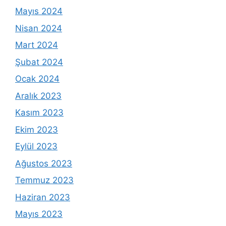
Mayıs 2024
Nisan 2024
Mart 2024
Şubat 2024
Ocak 2024
Aralık 2023
Kasım 2023
Ekim 2023
Eylül 2023
Ağustos 2023
Temmuz 2023
Haziran 2023
Mayıs 2023