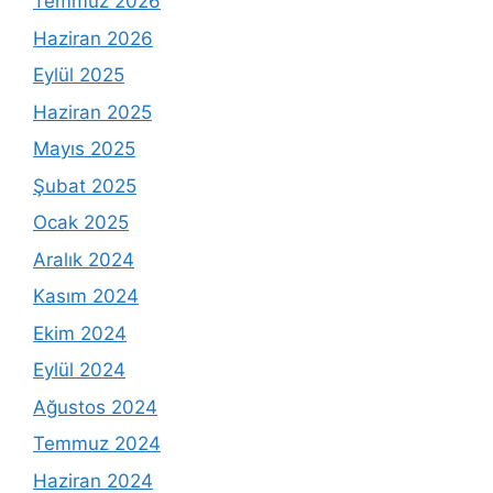
Temmuz 2026
Haziran 2026
Eylül 2025
Haziran 2025
Mayıs 2025
Şubat 2025
Ocak 2025
Aralık 2024
Kasım 2024
Ekim 2024
Eylül 2024
Ağustos 2024
Temmuz 2024
Haziran 2024