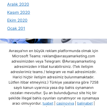
Aralık 2020
Kasım 2020
Ekim 2020
Ocak 201
Avrasya'nın en büyük reklam platformunda olmak için
Microsoft Teams:
reklam@avrasyamarketing.com
adresimizden veya Telegram: @Avrasyamarketing
adresimizden irtibat kurabilirsiniz. (Tek iletişim
adreslerimiz teams / telegram ve mail adresimizdir.
Harici hiçbir iletişim adresimiz bulunmamaktadır.
Lütfen itibar etmeyiniz.) Türkiye yasalarına göre 7258
sayılı kanun uyarınca yasa dışı bahis oynamanın
cezaları mevcuttur. Şu an bulunduğunuz site hiç bir
şekilde illegal bahis oyunları oynatmıyor ve oynamaya
aracı olmuyordur.
tuabet
|
casinoviva
|
balinabet
|