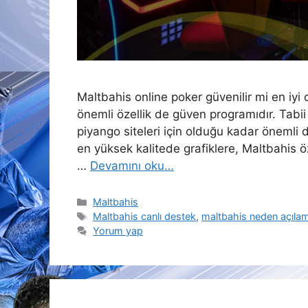
Maltbahis online poker güvenilir mi en iyi 
önemli özellik de güven programıdır. Tabii 
piyango siteleri için olduğu kadar önemli
en yüksek kalitede grafiklere, Maltbahis ö
…
Devamını oku…
Kategoriler
Maltbahis
Etiketler
Maltbahis canlı destek
,
maltbahis neden açılam
Yorum yap