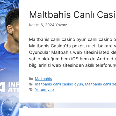
Maltbahis Canlı Cas
Kasım 6, 2024
Yazarı:
Maltbahis canlı casino oyun canlı casino o
Maltbahis Casino’da poker, rulet, bakara v
Oyuncular Maltbahis web sitesini istedikler
sahip olduğum hem iOS hem de Android m
bilgilerinizi web sitesinden akıllı telefonu
Kategoriler
Maltbahis
Etiketler
maltbahis canlı casino oyun
,
Maltbahis canlı d
Yorum yap