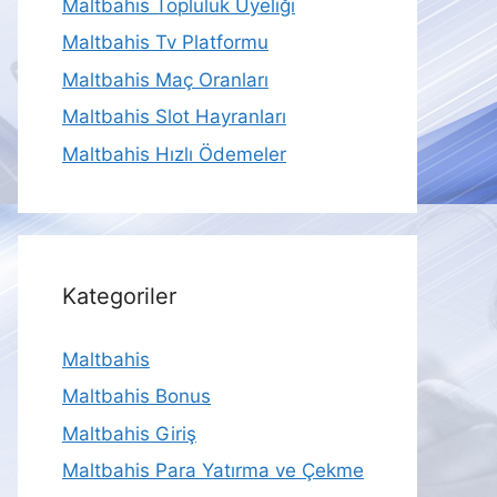
Maltbahis Topluluk Üyeliği
Maltbahis Tv Platformu
Maltbahis Maç Oranları
Maltbahis Slot Hayranları
Maltbahis Hızlı Ödemeler
Kategoriler
Maltbahis
Maltbahis Bonus
Maltbahis Giriş
Maltbahis Para Yatırma ve Çekme