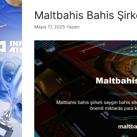
Maltbahis Bahis Şirk
Mayıs 17, 2025
Yazarı: