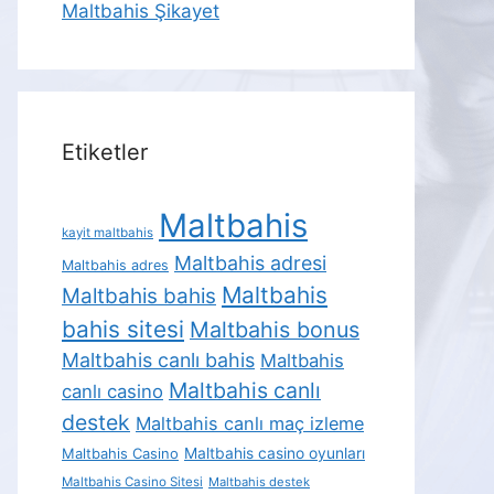
Maltbahis Şikayet
Etiketler
Maltbahis
kayit maltbahis
Maltbahis adresi
Maltbahis adres
Maltbahis
Maltbahis bahis
bahis sitesi
Maltbahis bonus
Maltbahis canlı bahis
Maltbahis
Maltbahis canlı
canlı casino
destek
Maltbahis canlı maç izleme
Maltbahis Casino
Maltbahis casino oyunları
Maltbahis Casino Sitesi
Maltbahis destek