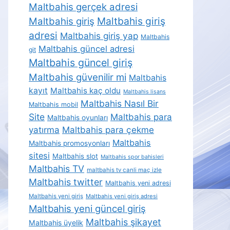
Maltbahis gerçek adresi
Maltbahis giriş
Maltbahis giriş
adresi
Maltbahis giriş yap
Maltbahis
Maltbahis güncel adresi
git
Maltbahis güncel giriş
Maltbahis güvenilir mi
Maltbahis
kayıt
Maltbahis kaç oldu
Maltbahis lisans
Maltbahis Nasıl Bir
Maltbahis mobil
Site
Maltbahis para
Maltbahis oyunları
yatırma
Maltbahis para çekme
Maltbahis
Maltbahis promosyonları
sitesi
Maltbahis slot
Maltbahis spor bahisleri
Maltbahis TV
maltbahis tv canli maç izle
Maltbahis twitter
Maltbahis yeni adresi
Maltbahis yeni giriş
Maltbahis yeni giriş adresi
Maltbahis yeni güncel giriş
Maltbahis şikayet
Maltbahis üyelik