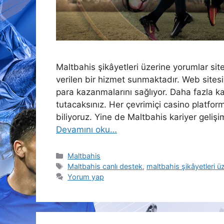
Maltbahis şikâyetleri üzerine yorumlar sit
verilen bir hizmet sunmaktadır. Web sitesi
para kazanmalarını sağlıyor. Daha fazla k
tutacaksınız. Her çevrimiçi casino platfor
biliyoruz. Yine de Maltbahis kariyer gelişi
Devamını oku…
Kategoriler
Maltbahis
Etiketler
Maltbahis canlı destek
,
maltbahis şikâyetleri ü
Yorum yap