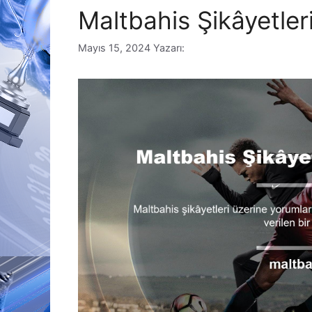
Maltbahis Şikâyetler
Mayıs 15, 2024
Yazarı: