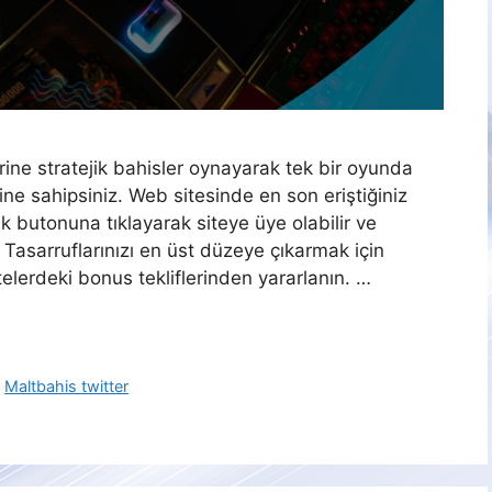
erine stratejik bahisler oynayarak tek bir oyunda
e sahipsiniz. Web sitesinde en son eriştiğiniz
k butonuna tıklayarak siteye üye olabilir ve
 Tasarruflarınızı en üst düzeye çıkarmak için
itelerdeki bonus tekliflerinden yararlanın. …
,
Maltbahis twitter