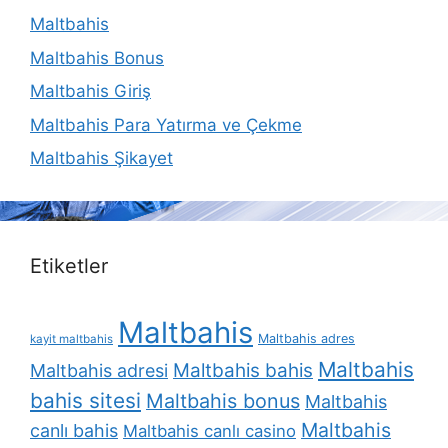
Maltbahis
Maltbahis Bonus
Maltbahis Giriş
Maltbahis Para Yatırma ve Çekme
Maltbahis Şikayet
Etiketler
Maltbahis
Maltbahis adres
kayit maltbahis
Maltbahis
Maltbahis bahis
Maltbahis adresi
bahis sitesi
Maltbahis bonus
Maltbahis
Maltbahis
canlı bahis
Maltbahis canlı casino