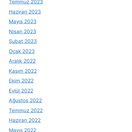
Temmuz 2023
Haziran 2023
Mayıs 2023
Nisan 2023
Şubat 2023
Ocak 2023
Aralık 2022
Kasım 2022
Ekim 2022
Eylül 2022
Ağustos 2022
Temmuz 2022
Haziran 2022
Mayıs 2022