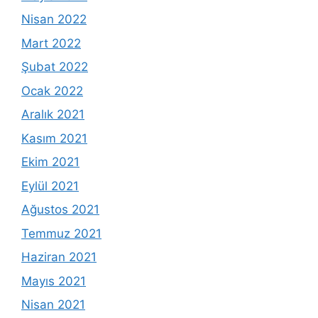
Nisan 2022
Mart 2022
Şubat 2022
Ocak 2022
Aralık 2021
Kasım 2021
Ekim 2021
Eylül 2021
Ağustos 2021
Temmuz 2021
Haziran 2021
Mayıs 2021
Nisan 2021