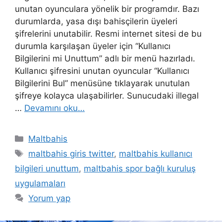
unutan oyunculara yönelik bir programdır. Bazı
durumlarda, yasa dışı bahisçilerin üyeleri
şifrelerini unutabilir. Resmi internet sitesi de bu
durumla karşılaşan üyeler için “Kullanıcı
Bilgilerini mi Unuttum” adlı bir menü hazırladı.
Kullanıcı şifresini unutan oyuncular “Kullanıcı
Bilgilerini Bul” menüsüne tıklayarak unutulan
şifreye kolayca ulaşabilirler. Sunucudaki illegal
…
Devamını oku…
Kategoriler
Maltbahis
Etiketler
maltbahis giris twitter
,
maltbahis kullanıcı
bilgileri unuttum
,
maltbahis spor bağlı kuruluş
uygulamaları
Yorum yap