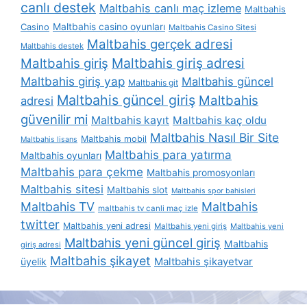
canlı destek
Maltbahis canlı maç izleme
Maltbahis
Casino
Maltbahis casino oyunları
Maltbahis Casino Sitesi
Maltbahis gerçek adresi
Maltbahis destek
Maltbahis giriş adresi
Maltbahis giriş
Maltbahis giriş yap
Maltbahis güncel
Maltbahis git
Maltbahis güncel giriş
Maltbahis
adresi
güvenilir mi
Maltbahis kayıt
Maltbahis kaç oldu
Maltbahis Nasıl Bir Site
Maltbahis mobil
Maltbahis lisans
Maltbahis para yatırma
Maltbahis oyunları
Maltbahis para çekme
Maltbahis promosyonları
Maltbahis sitesi
Maltbahis slot
Maltbahis spor bahisleri
Maltbahis TV
Maltbahis
maltbahis tv canli maç izle
twitter
Maltbahis yeni adresi
Maltbahis yeni giriş
Maltbahis yeni
Maltbahis yeni güncel giriş
Maltbahis
giriş adresi
Maltbahis şikayet
Maltbahis şikayetvar
üyelik