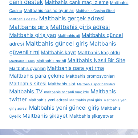
canlı destek
Maltbahis canlı maç izleme
Maltbahis
Casino
Maltbahis casino oyunları
Maltbahis Casino Sitesi
Maltbahis gerçek adresi
Maltbahis destek
Maltbahis giriş adresi
Maltbahis giriş
Maltbahis giriş yap
Maltbahis güncel
Maltbahis git
Maltbahis güncel giriş
Maltbahis
adresi
güvenilir mi
Maltbahis kayıt
Maltbahis kaç oldu
Maltbahis Nasıl Bir Site
Maltbahis mobil
Maltbahis lisans
Maltbahis para yatırma
Maltbahis oyunları
Maltbahis para çekme
Maltbahis promosyonları
Maltbahis sitesi
Maltbahis slot
Maltbahis spor bahisleri
Maltbahis TV
Maltbahis
maltbahis tv canli maç izle
twitter
Maltbahis yeni adresi
Maltbahis yeni giriş
Maltbahis yeni
Maltbahis yeni güncel giriş
Maltbahis
giriş adresi
Maltbahis şikayet
Maltbahis şikayetvar
üyelik