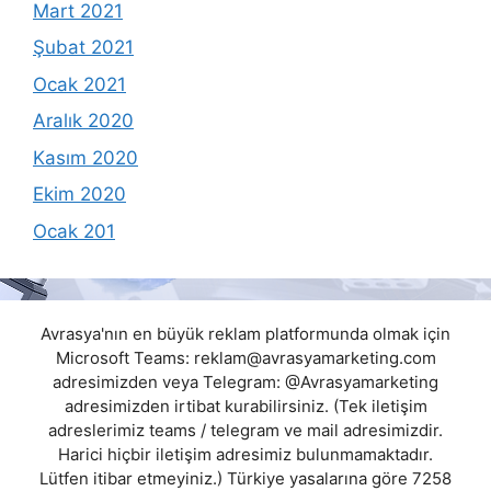
Mart 2021
Şubat 2021
Ocak 2021
Aralık 2020
Kasım 2020
Ekim 2020
Ocak 201
Avrasya'nın en büyük reklam platformunda olmak için
Microsoft Teams:
reklam@avrasyamarketing.com
adresimizden veya Telegram: @Avrasyamarketing
adresimizden irtibat kurabilirsiniz. (Tek iletişim
adreslerimiz teams / telegram ve mail adresimizdir.
Harici hiçbir iletişim adresimiz bulunmamaktadır.
Lütfen itibar etmeyiniz.) Türkiye yasalarına göre 7258