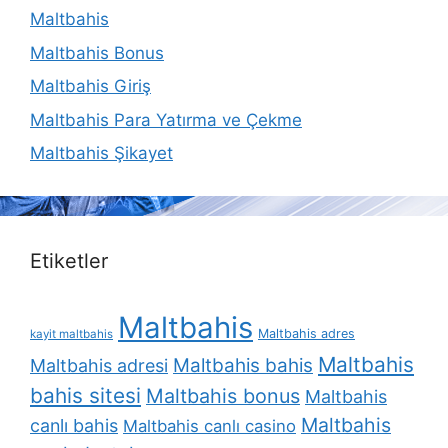
Maltbahis
Maltbahis Bonus
Maltbahis Giriş
Maltbahis Para Yatırma ve Çekme
Maltbahis Şikayet
Etiketler
Maltbahis
Maltbahis adres
kayit maltbahis
Maltbahis
Maltbahis bahis
Maltbahis adresi
bahis sitesi
Maltbahis bonus
Maltbahis
Maltbahis
canlı bahis
Maltbahis canlı casino