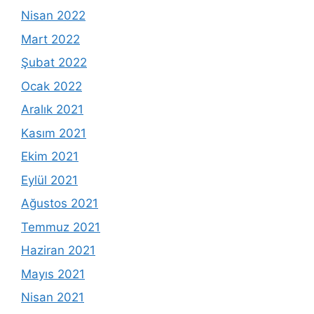
Nisan 2022
Mart 2022
Şubat 2022
Ocak 2022
Aralık 2021
Kasım 2021
Ekim 2021
Eylül 2021
Ağustos 2021
Temmuz 2021
Haziran 2021
Mayıs 2021
Nisan 2021