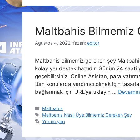
Maltbahis Bilmemiz
Ağustos 4, 2022
Yazarı:
editor
Maltbahis bilmemiz gereken şey Maltbahis
kolay yer destek hattıdır. Günün 24 saati 
geçebilirsiniz. Online Asistan, para yatır
tüm konularda yardımcı olmak için tasarla
bağlanmak için URL’ye tıklayın …
Devamın
Kategoriler
Maltbahis
Etiketler
Maltbahis Nasıl Üye Bilmemiz Gereken Şey
Yorum yap