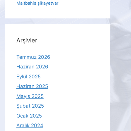
Maltbahis şikayetvar
Arşivler
Temmuz 2026
Haziran 2026
Eylül 2025
Haziran 2025
Mayıs 2025
Şubat 2025
Ocak 2025
Aralık 2024