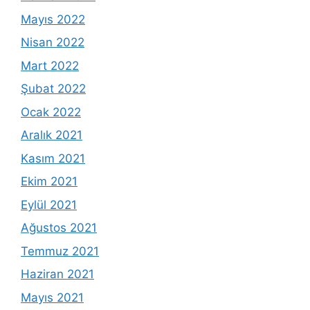
Mayıs 2022
Nisan 2022
Mart 2022
Şubat 2022
Ocak 2022
Aralık 2021
Kasım 2021
Ekim 2021
Eylül 2021
Ağustos 2021
Temmuz 2021
Haziran 2021
Mayıs 2021