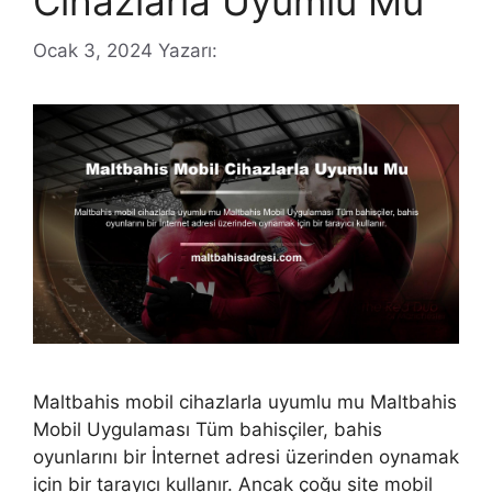
Cihazlarla Uyumlu Mu
Ocak 3, 2024
Yazarı:
Maltbahis mobil cihazlarla uyumlu mu Maltbahis
Mobil Uygulaması Tüm bahisçiler, bahis
oyunlarını bir İnternet adresi üzerinden oynamak
için bir tarayıcı kullanır. Ancak çoğu site mobil