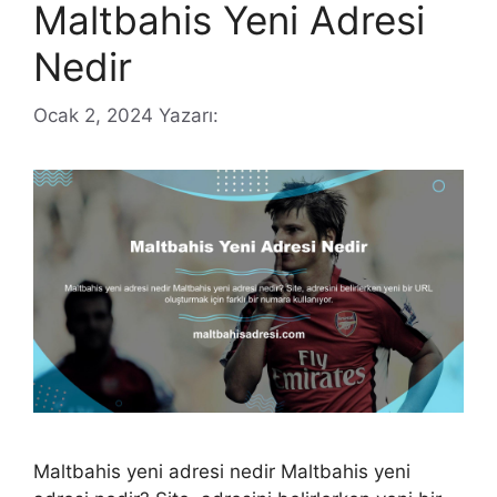
Maltbahis Yeni Adresi
Nedir
Ocak 2, 2024
Yazarı:
Maltbahis yeni adresi nedir Maltbahis yeni