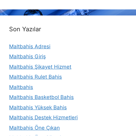
dolaşımı
Son Yazılar
Maltbahis Adresi
Maltbahis Giriş
Maltbahis Şikayet Hizmet
Maltbahis Rulet Bahis
Maltbahis
Maltbahis Basketbol Bahis
Maltbahis Yüksek Bahis
Maltbahis Destek Hizmetleri
Maltbahis Öne Çıkan