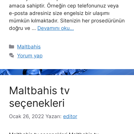
amaca sahiptir. Örneğin cep telefonunuz veya
e-posta adresiniz size engelsiz bir ulaşımı
mümkün kılmaktadır. Sitenizin her prosedürünün
doğru ve …
Devamını oku…
Kategoriler
Maltbahis
Yorum yap
Maltbahis tv
seçenekleri
Ocak 26, 2022
Yazarı:
editor