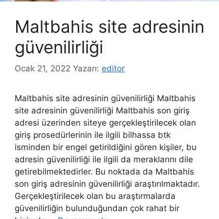
Maltbahis site adresinin
güvenilirliği
Ocak 21, 2022
Yazarı:
editor
Maltbahis site adresinin güvenilirliği Maltbahis
site adresinin güvenilirliği Maltbahis son giriş
adresi üzerinden siteye gerçekleştirilecek olan
giriş prosedürlerinin ile ilgili bilhassa btk
isminden bir engel getirildiğini gören kişiler, bu
adresin güvenilirliği ile ilgili da meraklarını dile
getirebilmektedirler. Bu noktada da Maltbahis
son giriş adresinin güvenilirliği araştırılmaktadır.
Gerçekleştirilecek olan bu araştırmalarda
güvenilirliğin bulunduğundan çok rahat bir