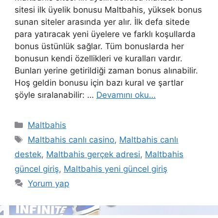
sitesi ilk üyelik bonusu Maltbahis, yüksek bonus
sunan siteler arasında yer alır. İlk defa sitede
para yatıracak yeni üyelere ve farklı koşullarda
bonus üstünlük sağlar. Tüm bonuslarda her
bonusun kendi özellikleri ve kuralları vardır.
Bunları yerine getirildiği zaman bonus alınabilir.
Hoş geldin bonusu için bazı kural ve şartlar
şöyle sıralanabilir: …
Devamını oku…
Kategoriler
Maltbahis
Etiketler
Maltbahis canlı casino
,
Maltbahis canlı
destek
,
Maltbahis gerçek adresi
,
Maltbahis
güncel giriş
,
Maltbahis yeni güncel giriş
Yorum yap