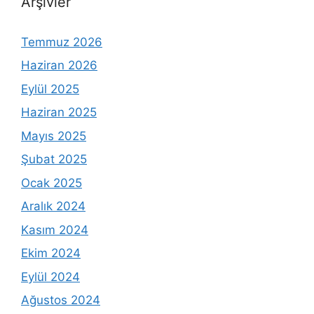
Arşivler
Temmuz 2026
Haziran 2026
Eylül 2025
Haziran 2025
Mayıs 2025
Şubat 2025
Ocak 2025
Aralık 2024
Kasım 2024
Ekim 2024
Eylül 2024
Ağustos 2024