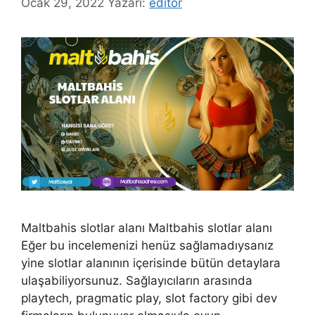
Ocak 29, 2022
Yazarı:
editor
Maltbahis slotlar alanı Maltbahis slotlar alanı
Eğer bu incelemenizi henüz sağlamadıysanız
yine slotlar alanının içerisinde bütün detaylara
ulaşabiliyorsunuz. Sağlayıcıların arasında
playtech, pragmatic play, slot factory gibi dev