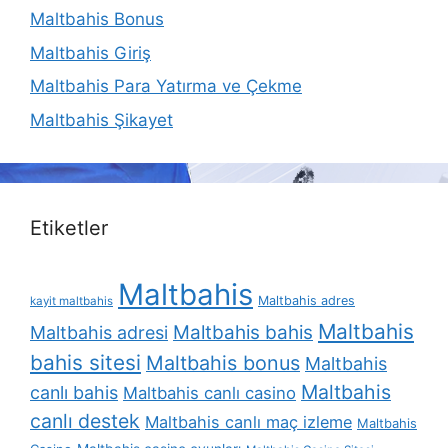
Maltbahis Bonus
Maltbahis Giriş
Maltbahis Para Yatırma ve Çekme
Maltbahis Şikayet
Etiketler
Maltbahis
Maltbahis adres
kayit maltbahis
Maltbahis
Maltbahis bahis
Maltbahis adresi
bahis sitesi
Maltbahis bonus
Maltbahis
Maltbahis
canlı bahis
Maltbahis canlı casino
canlı destek
Maltbahis canlı maç izleme
Maltbahis