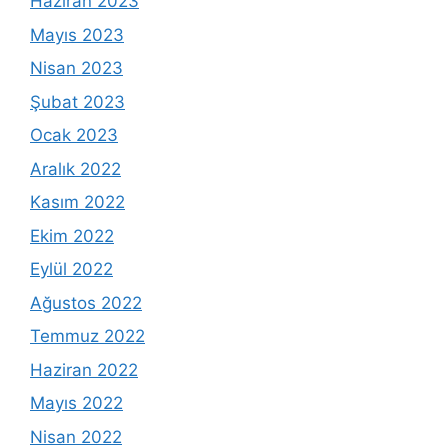
Haziran 2023
Mayıs 2023
Nisan 2023
Şubat 2023
Ocak 2023
Aralık 2022
Kasım 2022
Ekim 2022
Eylül 2022
Ağustos 2022
Temmuz 2022
Haziran 2022
Mayıs 2022
Nisan 2022