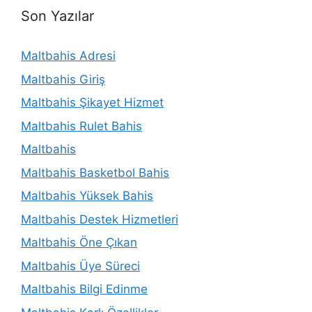
Son Yazılar
Maltbahis Adresi
Maltbahis Giriş
Maltbahis Şikayet Hizmet
Maltbahis Rulet Bahis
Maltbahis
Maltbahis Basketbol Bahis
Maltbahis Yüksek Bahis
Maltbahis Destek Hizmetleri
Maltbahis Öne Çıkan
Maltbahis Üye Süreci
Maltbahis Bilgi Edinme