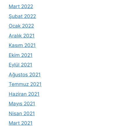
Mart 2022
Şubat 2022
Ocak 2022
Aralık 2021
Kasım 2021
Ekim 2021
Eylül 2021
Ağustos 2021
Temmuz 2021
Haziran 2021
Mayıs 2021
Nisan 2021
Mart 2021