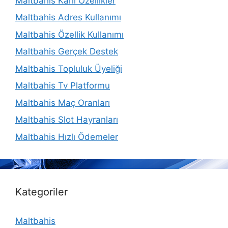
Maltbahis Karlı Özellikler
Maltbahis Adres Kullanımı
Maltbahis Özellik Kullanımı
Maltbahis Gerçek Destek
Maltbahis Topluluk Üyeliği
Maltbahis Tv Platformu
Maltbahis Maç Oranları
Maltbahis Slot Hayranları
Maltbahis Hızlı Ödemeler
Kategoriler
Maltbahis