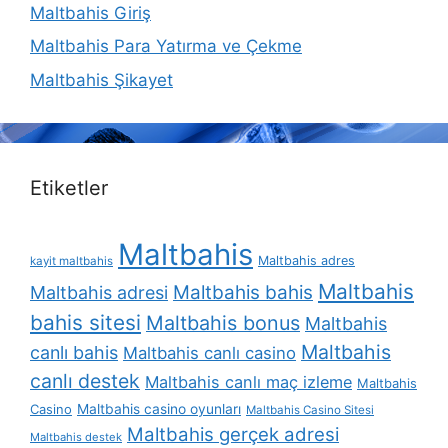
Maltbahis Giriş
Maltbahis Para Yatırma ve Çekme
Maltbahis Şikayet
Etiketler
Maltbahis
Maltbahis adres
kayit maltbahis
Maltbahis
Maltbahis bahis
Maltbahis adresi
bahis sitesi
Maltbahis bonus
Maltbahis
Maltbahis
canlı bahis
Maltbahis canlı casino
canlı destek
Maltbahis canlı maç izleme
Maltbahis
Casino
Maltbahis casino oyunları
Maltbahis Casino Sitesi
Maltbahis gerçek adresi
Maltbahis destek