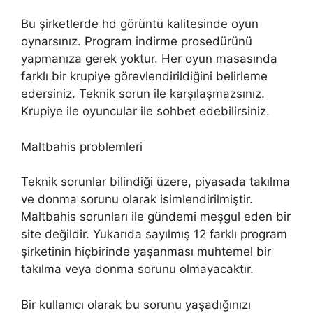
Bu şirketlerde hd görüntü kalitesinde oyun
oynarsınız. Program indirme prosedürünü
yapmanıza gerek yoktur. Her oyun masasında
farklı bir krupiye görevlendirildiğini belirleme
edersiniz. Teknik sorun ile karşılaşmazsınız.
Krupiye ile oyuncular ile sohbet edebilirsiniz.
Maltbahis problemleri
Teknik sorunlar bilindiği üzere, piyasada takılma
ve donma sorunu olarak isimlendirilmiştir.
Maltbahis sorunları ile gündemi meşgul eden bir
site değildir. Yukarıda sayılmış 12 farklı program
şirketinin hiçbirinde yaşanması muhtemel bir
takılma veya donma sorunu olmayacaktır.
Bir kullanıcı olarak bu sorunu yaşadığınızı