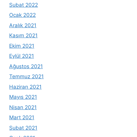
Şubat 2022
Ocak 2022
Aralık 2021
Kasım 2021
Ekim 2021
Eylül 2021
Ağustos 2021
Temmuz 2021
Haziran 2021
Mayıs 2021
Nisan 2021
Mart 2021
Şubat 2021