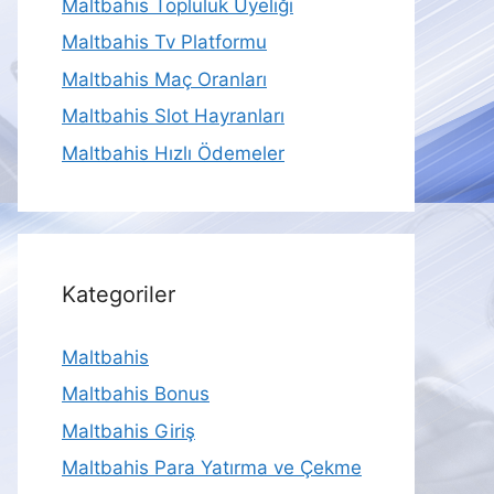
Maltbahis Topluluk Üyeliği
Maltbahis Tv Platformu
Maltbahis Maç Oranları
Maltbahis Slot Hayranları
Maltbahis Hızlı Ödemeler
Kategoriler
Maltbahis
Maltbahis Bonus
Maltbahis Giriş
Maltbahis Para Yatırma ve Çekme