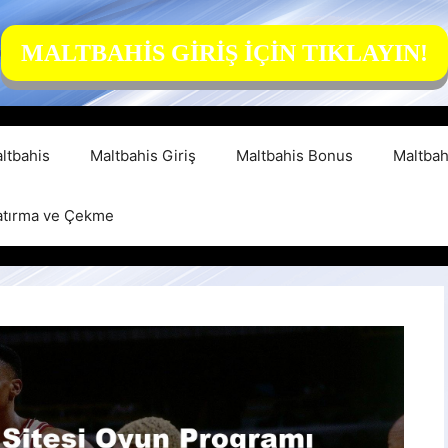
MALTBAHİS GİRİŞ İÇİN TIKLAYIN!
ltbahis
Maltbahis Giriş
Maltbahis Bonus
Maltbah
atırma ve Çekme