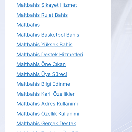
Maltbahis Şikayet Hizmet
Maltbahis Rulet Bahis
Maltbahis
Maltbahis Basketbol Bahis
Maltbahis Yüksek Bahis
Maltbahis Destek Hizmetleri
Maltbahis Öne Çıkan
Maltbahis Üye Süreci
Maltbahis Bilgi Edinme
Maltbahis Karlı Özellikler
Maltbahis Adres Kullanımı
Maltbahis Özellik Kullanımı
Maltbahis Gerçek Destek