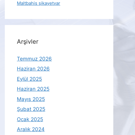
Maltbahis şikayetvar
Arşivler
Temmuz 2026
Haziran 2026
Eylül 2025
Haziran 2025
Mayıs 2025
Şubat 2025
Ocak 2025
Aralık 2024