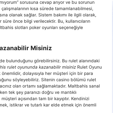
apamıyorum” sorusuna cevap arıyor ve bu sorunun
m çalışmalarının kısa sürede tamamlanabilmesi,
ına olanak sağlar. Sistem bakımı ile ilgili olarak,
 süre önce bilgi verilecektir. Bu, kullanıcıların
tbahis slotları poker oyunları seçeneğiyle
zanabilir Misiniz
de bulunduğunu görebilirsiniz. Bu rulet alanındaki
his rulet oyununda kazanabilir misiniz
Rulet Oyunu
önemlidir, dolayısıyla her müşteri için bir para
ğunu söyleyebiliriz. Sitenin casino bölümü rulet
iyacınız olan ortamı sağlamaktadır. Maltbahis sanal
en tek şey paranızı doğru ve mantıklı
müşteri açısından tam bir kayıptır. Kendinizi
mek, istikrar ve tutarlı kar elde etmek için önemli