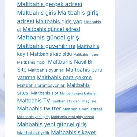
Maltbahis gerçek adresi
Maltbahis giriş
Maltbahis giriş
adresi
Maltbahis giriş yap
Maltbahis
Maltbahis güncel adresi
git
Maltbahis güncel giriş
Maltbahis güvenilir mi
Maltbahis
kayıt
Maltbahis kaç oldu
Maltbahis lisans
Maltbahis Nasıl Bir
Maltbahis mobil
Site
Maltbahis para
Maltbahis oyunları
yatırma
Maltbahis para çekme
Maltbahis
Maltbahis promosyonları
sitesi
Maltbahis slot
Maltbahis spor bahisleri
Maltbahis TV
maltbahis tv canli maç izle
Maltbahis twitter
Maltbahis yeni adresi
Maltbahis yeni giriş
Maltbahis yeni giriş adresi
Maltbahis yeni güncel giriş
Maltbahis şikayet
Maltbahis üyelik