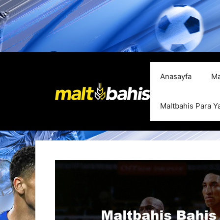
İçeriğe
atla
Anasayfa
Ma
Maltbahis Para Y