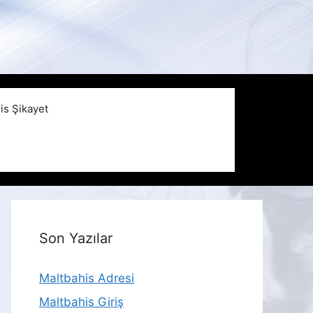
is Şikayet
Son Yazılar
Maltbahis Adresi
Maltbahis Giriş