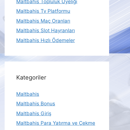
Maltbahis Topluluk Üyeliği
Maltbahis Tv Platformu
Maltbahis Maç Oranları
Maltbahis Slot Hayranları
Maltbahis Hızlı Ödemeler
Kategoriler
Maltbahis
Maltbahis Bonus
Maltbahis Giriş
Maltbahis Para Yatırma ve Çekme