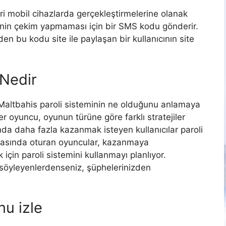
eri mobil cihazlarda gerçekleştirmelerine olanak
enin çekim yapmaması için bir SMS kodu gönderir.
en bu kodu site ile paylaşan bir kullanıcının site
 Nedir
 Maltbahis paroli sisteminin ne olduğunu anlamaya
r oyuncu, oyunun türüne göre farklı stratejiler
da daha fazla kazanmak isteyen kullanıcılar paroli
asasında oturan oyuncular, kazanmaya
 için paroli sistemini kullanmayı planlıyor.
 söyleyenlerdenseniz, şüphelerinizden
u izle