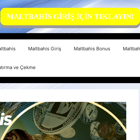
MALTBAHİS GİRİŞ İÇİN TIKLAYIN!
ltbahis
Maltbahis Giriş
Maltbahis Bonus
Maltbah
atırma ve Çekme