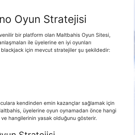
no Oyun Stratejisi
enilir bir platform olan Maltbahis Oyun Sitesi,
 anlaşmaları ile üyelerine en iyi oyunları
lackjack için mevcut stratejiler şu şekildedir:
culara kendinden emin kazançlar sağlamak için
n Maltbahis, üyelerine oyun oynamadan önce hangi
i ve hangilerinin yasak olduğunu gösterir.
yun Stratejisi