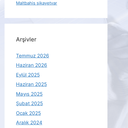
Maltbahis şikayetvar
Arşivler
Temmuz 2026
Haziran 2026
Eylül 2025
Haziran 2025
Mayıs 2025
Şubat 2025
Ocak 2025
Aralık 2024