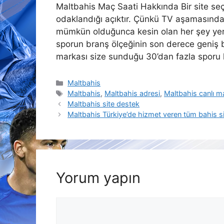
Maltbahis Maç Saati Hakkında Bir site se
odaklandığı açıktır. Çünkü TV aşamasında,
mümkün olduğunca kesin olan her şey yer 
sporun branş ölçeğinin son derece geniş 
markası size sunduğu 30’dan fazla sporu li
Kategoriler
Maltbahis
Etiketler
Maltbahis
,
Maltbahis adresi
,
Maltbahis canlı m
Yazı
Maltbahis site destek
dolaşımı
Maltbahis Türkiye’de hizmet veren tüm bahis sit
Yorum yapın
Yorum