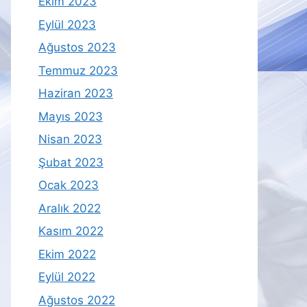
Ekim 2023
Eylül 2023
Ağustos 2023
Temmuz 2023
Haziran 2023
Mayıs 2023
Nisan 2023
Şubat 2023
Ocak 2023
Aralık 2022
Kasım 2022
Ekim 2022
Eylül 2022
Ağustos 2022