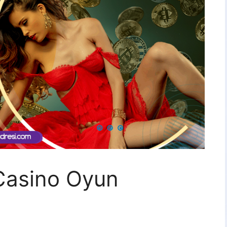
 Casino Oyun