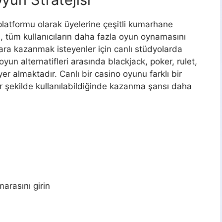
platformu olarak üyelerine çeşitli kumarhane
, tüm kullanıcıların daha fazla oyun oynamasını
para kazanmak isteyenler için canlı stüdyolarda
oyun alternatifleri arasında blackjack, poker, rulet,
r almaktadır. Canlı bir casino oyunu farklı bir
r şekilde kullanılabildiğinde kazanma şansı daha
arasını girin