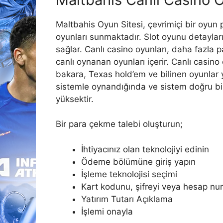
Maltbahis Oyun Sitesi, çevrimiçi bir oyun 
oyunları sunmaktadır. Slot oyunu detayları
sağlar. Canlı casino oyunları, daha fazla 
canlı oynanan oyunları içerir. Canlı casino 
bakara, Texas hold’em ve bilinen oyunlar ye
sistemle oynandığında ve sistem doğru bi
yüksektir.
Bir para çekme talebi oluşturun;
İhtiyacınız olan teknolojiyi edinin
Ödeme bölümüne giriş yapın
İşleme teknolojisi seçimi
Kart kodunu, şifreyi veya hesap num
Yatırım Tutarı Açıklama
İşlemi onayla