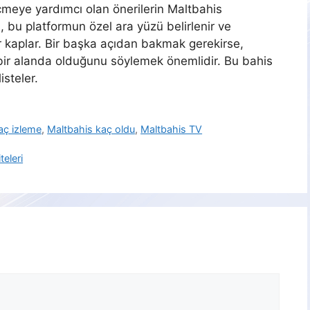
çmeye yardımcı olan önerilerin Maltbahis
 bu platformun özel ara yüzü belirlenir ve
kaplar. Bir başka açıdan bakmak gerekirse,
bir alanda olduğunu söylemek önemlidir. Bu bahis
steler.
aç izleme
,
Maltbahis kaç oldu
,
Maltbahis TV
eleri