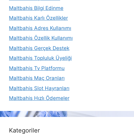
Maltbahis Bilgi Edinme
Maltbahis Karlı Özellikler
Maltbahis Adres Kullanımı
Maltbahis Özellik Kullanımı
Maltbahis Gerçek Destek
Maltbahis Topluluk Üyeliği
Maltbahis Tv Platformu
Maltbahis Maç Oranları
Maltbahis Slot Hayranları
Maltbahis Hızlı Ödemeler
Kategoriler