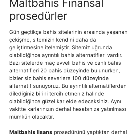
Maltbahis Finansal
prosedürler
Gün geçtikçe bahis sitelerinin arasında yaşanan
çekişme, sitemizin kendini daha da
geliştirmesine itelemiştir. Sitemiz uğrunda
olabildiğince ayrıntılı bahis alternatifleri vardır.
Bazı sitelerde maç evveli bahis ve canlı bahis
alternatifleri 20 bahis düzeyinde bulunurken,
bizler siz bahis severlere 100 düzeyinde
alternatif sunuyoruz. Bu ayrıntılı alternatiflerden
dilediğiniz birini tercih etmeniz halinde
olabildiğince güzel kar elde edeceksiniz. Aynı
vakitte karlarınızın derhal hesabınıza yatırılması
mümkün olacaktır.
Maltbahis lisans
prosedürünü yaptıktan derhal