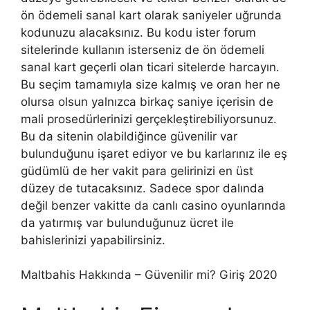
ön ödemeli sanal kart olarak saniyeler uğrunda
kodunuzu alacaksınız. Bu kodu ister forum
sitelerinde kullanın isterseniz de ön ödemeli
sanal kart geçerli olan ticari sitelerde harcayın.
Bu seçim tamamıyla size kalmış ve oran her ne
olursa olsun yalnızca birkaç saniye içerisin de
mali prosedürlerinizi gerçekleştirebiliyorsunuz.
Bu da sitenin olabildiğince güvenilir var
bulunduğunu işaret ediyor ve bu karlarınız ile eş
güdümlü de her vakit para gelirinizi en üst
düzey de tutacaksınız. Sadece spor dalında
değil benzer vakitte da canlı casino oyunlarında
da yatırmış var bulunduğunuz ücret ile
bahislerinizi yapabilirsiniz.
Maltbahis Hakkında – Güvenilir mi? Giriş 2020