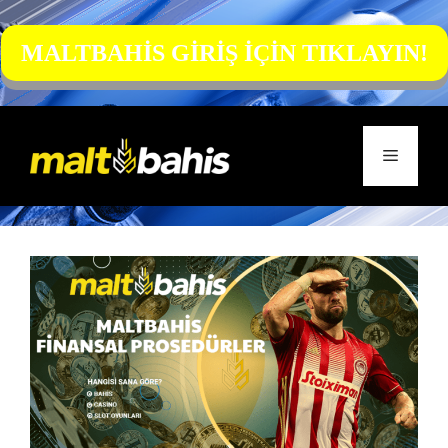
MALTBAHİS GİRİŞ İÇİN TIKLAYIN!
İçeriğe
atla
Menü