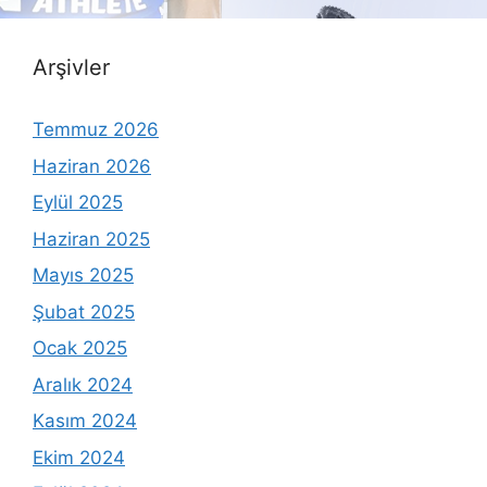
Arşivler
Temmuz 2026
Haziran 2026
Eylül 2025
Haziran 2025
Mayıs 2025
Şubat 2025
Ocak 2025
Aralık 2024
Kasım 2024
Ekim 2024