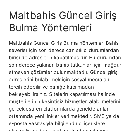
Maltbahis Güncel Giriş
Bulma Yöntemleri
Maltbahis Güncel Giriş Bulma Yöntemleri Bahis
severler için son derece can sıkıcı durumlardan
birisi de adreslerin kapatılmasıdır. Bu durumdan
son derece yakınan bahis tutkunları için mağdur
etmeyen çözümler bulunmaktadır. Güncel giriş
adreslerini bulabilmek için sosyal mecraları
tercih edebilir ve paniğe kapılmadan
bekleyebilirsiniz. Sitelerin kapatılması halinde
müşterilerinin kesintisiz hizmetleri alabilmelerini
gerçekleştiren platformlarda genelde anlar
ortamında yeni linkler verilmektedir. SMS ya da
e-posta vasıtasıyla bilgilendirici içeriklere
ulaşabilir ya da sosyal medya hesaplarınız