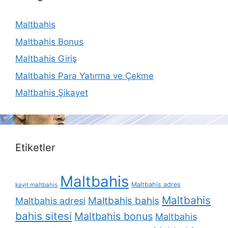
Maltbahis
Maltbahis Bonus
Maltbahis Giriş
Maltbahis Para Yatırma ve Çekme
Maltbahis Şikayet
Etiketler
Maltbahis
Maltbahis adres
kayit maltbahis
Maltbahis
Maltbahis bahis
Maltbahis adresi
bahis sitesi
Maltbahis bonus
Maltbahis