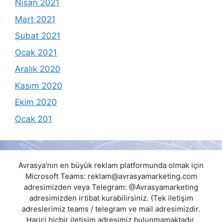
Nisan 2021
Mart 2021
Şubat 2021
Ocak 2021
Aralık 2020
Kasım 2020
Ekim 2020
Ocak 201
Avrasya'nın en büyük reklam platformunda olmak için
Microsoft Teams:
reklam@avrasyamarketing.com
adresimizden veya Telegram: @Avrasyamarketing
adresimizden irtibat kurabilirsiniz. (Tek iletişim
adreslerimiz teams / telegram ve mail adresimizdir.
Harici hiçbir iletişim adresimiz bulunmamaktadır.