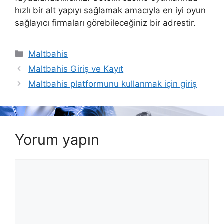
hızlı bir alt yapıyı sağlamak amacıyla en iyi oyun
sağlayıcı firmaları görebileceğiniz bir adrestir.
Kategoriler
Maltbahis
Yazı
Maltbahis Giriş ve Kayıt
dolaşımı
Maltbahis platformunu kullanmak için giriş
Yorum yapın
Yorum