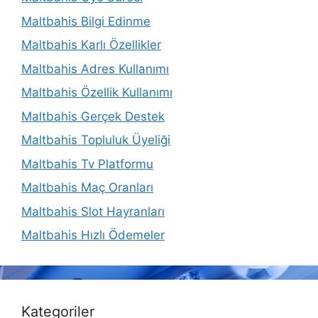
Maltbahis Bilgi Edinme
Maltbahis Karlı Özellikler
Maltbahis Adres Kullanımı
Maltbahis Özellik Kullanımı
Maltbahis Gerçek Destek
Maltbahis Topluluk Üyeliği
Maltbahis Tv Platformu
Maltbahis Maç Oranları
Maltbahis Slot Hayranları
Maltbahis Hızlı Ödemeler
Kategoriler