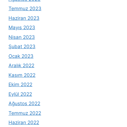
Temmuz 2023
Haziran 2023
Mayıs 2023
Nisan 2023
Şubat 2023
Ocak 2023
Aralık 2022
Kasım 2022
Ekim 2022
Eylül 2022
Ağustos 2022
Temmuz 2022
Haziran 2022