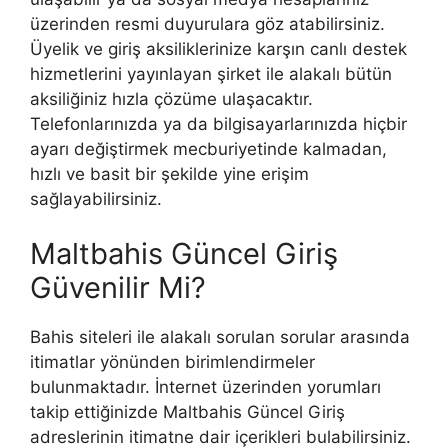
üzerinden resmi duyurulara göz atabilirsiniz.
Üyelik ve giriş aksiliklerinize karşın canlı destek
hizmetlerini yayınlayan şirket ile alakalı bütün
aksiliğiniz hızla çözüme ulaşacaktır.
Telefonlarınızda ya da bilgisayarlarınızda hiçbir
ayarı değiştirmek mecburiyetinde kalmadan,
hızlı ve basit bir şekilde yine erişim
sağlayabilirsiniz.
Maltbahis Güncel Giriş
Güvenilir Mi?
Bahis siteleri ile alakalı sorulan sorular arasında
itimatlar yönünden birimlendirmeler
bulunmaktadır. İnternet üzerinden yorumları
takip ettiğinizde Maltbahis Güncel Giriş
adreslerinin itimatne dair içerikleri bulabilirsiniz.