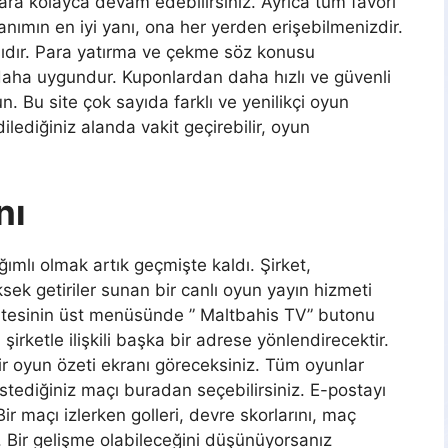
lara kolayca devam edebilirsiniz. Ayrıca tüm favori
lanımın en iyi yanı, ona her yerden erişebilmenizdir.
asıdır. Para yatırma ve çekme söz konusu
aha uygundur. Kuponlardan daha hızlı ve güvenli
. Bu site çok sayıda farklı ve yenilikçi oyun
ilediğiniz alanda vakit geçirebilir, oyun
nı
mlı olmak artık geçmişte kaldı. Şirket,
ksek getiriler sunan bir canlı oyun yayın hizmeti
itesinin üst menüsünde ” Maltbahis TV” butonu
irketle ilişkili başka bir adrese yönlendirecektir.
ir oyun özeti ekranı göreceksiniz. Tüm oyunlar
İstediğiniz maçı buradan seçebilirsiniz. E-postayı
Bir maçı izlerken golleri, devre skorlarını, maç
z. Bir gelişme olabileceğini düşünüyorsanız