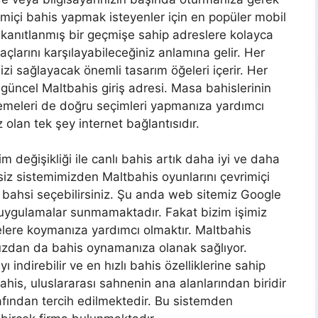
imiçi bahis yapmak isteyenler için en popüler mobil
a kanıtlanmış bir geçmişe sahip adreslere kolayca
yaçlarını karşılayabileceğiniz anlamına gelir. Her
i sağlayacak önemli tasarım öğeleri içerir. Her
güncel Maltbahis giriş adresi. Masa bahislerinin
llemeleri de doğru seçimleri yapmanıza yardımcı
 olan tek şey internet bağlantısıdır.
m değişikliği ile canlı bahis artık daha iyi ve daha
siz sistemimizden Maltbahis oyunlarını çevrimiçi
u bahsi seçebilirsiniz. Şu anda web sitemiz Google
in uygulamalar sunmamaktadır. Fakat bizim işimiz
itelere koymanıza yardımcı olmaktır. Maltbahis
nuzdan da bahis oynamanıza olanak sağlıyor.
indirebilir ve en hızlı bahis özelliklerine sahip
ahis, uluslararası sahnenin ana alanlarından biridir
afından tercih edilmektedir. Bu sistemden