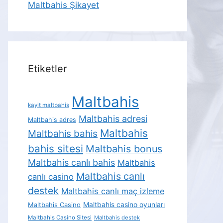
Maltbahis Şikayet
Etiketler
Maltbahis
kayit maltbahis
Maltbahis adresi
Maltbahis adres
Maltbahis
Maltbahis bahis
bahis sitesi
Maltbahis bonus
Maltbahis canlı bahis
Maltbahis
Maltbahis canlı
canlı casino
destek
Maltbahis canlı maç izleme
Maltbahis Casino
Maltbahis casino oyunları
Maltbahis Casino Sitesi
Maltbahis destek