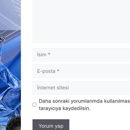
İsim
E-
posta
İnternet
sitesi
Daha sonraki yorumlarımda kullanılması
tarayıcıya kaydedilsin.