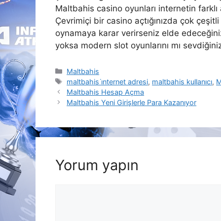
Maltbahis casino oyunları internetin farklı 
Çevrimiçi bir casino açtığınızda çok çeşitl
oynamaya karar verirseniz elde edeceğini
yoksa modern slot oyunlarını mı sevdiğiniz
Kategoriler
Maltbahis
Etiketler
maltbahis i̇nternet adresi
,
maltbahis kullanıcı
,
M
Yazı
Maltbahis Hesap Açma
dolaşımı
Maltbahis Yeni Girişlerle Para Kazanıyor
Yorum yapın
Yorum