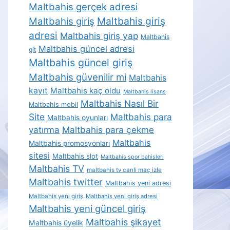
Maltbahis gerçek adresi
Maltbahis giriş
Maltbahis giriş
adresi
Maltbahis giriş yap
Maltbahis
Maltbahis güncel adresi
git
Maltbahis güncel giriş
Maltbahis güvenilir mi
Maltbahis
kayıt
Maltbahis kaç oldu
Maltbahis lisans
Maltbahis Nasıl Bir
Maltbahis mobil
Site
Maltbahis para
Maltbahis oyunları
yatırma
Maltbahis para çekme
Maltbahis
Maltbahis promosyonları
sitesi
Maltbahis slot
Maltbahis spor bahisleri
Maltbahis TV
maltbahis tv canli maç izle
Maltbahis twitter
Maltbahis yeni adresi
Maltbahis yeni giriş
Maltbahis yeni giriş adresi
Maltbahis yeni güncel giriş
Maltbahis şikayet
Maltbahis üyelik