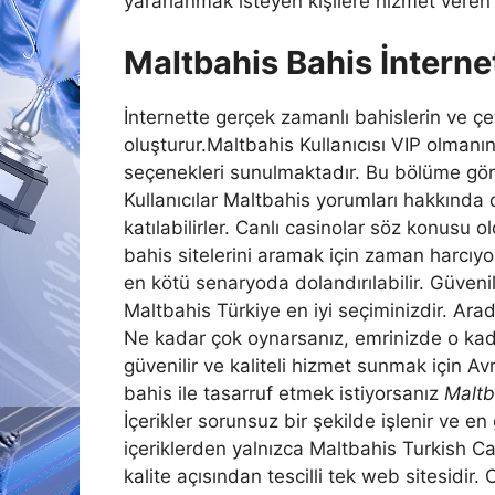
yararlanmak isteyen kişilere hizmet veren
Maltbahis Bahis İnterne
İnternette gerçek zamanlı bahislerin ve çe
oluşturur.Maltbahis Kullanıcısı VIP olmanı
seçenekleri sunulmaktadır. Bu bölüme göre
Kullanıcılar Maltbahis yorumları hakkında de
katılabilirler. Canlı casinolar söz konusu o
bahis sitelerini aramak için zaman harcıyo
en kötü senaryoda dolandırılabilir. Güvenil
Maltbahis Türkiye en iyi seçiminizdir. Ara
Ne kadar çok oynarsanız, emrinizde o kada
güvenilir ve kaliteli hizmet sunmak için A
bahis ile tasarruf etmek istiyorsanız
Maltb
İçerikler sorunsuz bir şekilde işlenir ve en
içeriklerden yalnızca Maltbahis Turkish Casin
kalite açısından tescilli tek web sitesidir. 