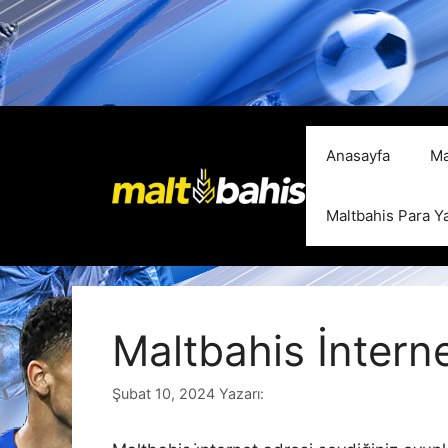
İçeriğe
atla
Anasayfa
Ma
Maltbahis Para Y
Maltbahis İntern
Şubat 10, 2024
Yazarı: