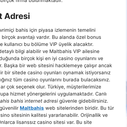
 birçok firma bulunmaktadır.
t Adresi
vrimiçi bahis için piyasa izlemenin temelini
n birçok avantajı vardır. Bu alanda özel bonus
 kullanıcı bu bölüme VIP üyelik alacaktır.
taylı bilgi alabilir ve Maltbahis VIP ailesine
lduğunda birçok kişi en iyi casino oyunlarını ve
r. Başka bir web sitesini hacklemeye çalışır ancak
ir bir sitede casino oyunları oynamak istiyorsanız
dığınız tüm casino oyunlarını burada bulacaksınız.
r çok seçenek olur. Türkiye, müşterilerimize
vrupa hizmet yönergelerini uygulamaktadır. Canlı
ahis bahis i̇nternet adresi
güvenle gidebilirsiniz.
 güvenilir
Maltbahis
web sitelerinden biridir. Bu tür
o sitesinin kalitesi yararlanabilir. Orijinallik ve
Onlarca lisanssız casino sitesi var. Bu site