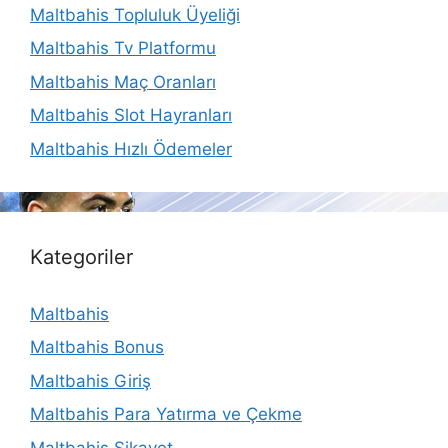
Maltbahis Topluluk Üyeliği
Maltbahis Tv Platformu
Maltbahis Maç Oranları
Maltbahis Slot Hayranları
Maltbahis Hızlı Ödemeler
Kategoriler
Maltbahis
Maltbahis Bonus
Maltbahis Giriş
Maltbahis Para Yatırma ve Çekme
Maltbahis Şikayet