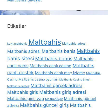
Etiketler
Maltbahis
Maltbahis adres
kayit maltbahis
Maltbahis
Maltbahis bahis
Maltbahis adresi
bahis sitesi
Maltbahis bonus
Maltbahis
Maltbahis
canlı bahis
Maltbahis canlı casino
canlı destek
Maltbahis canlı maç izleme
Maltbahis
Casino
Maltbahis casino oyunları
Maltbahis Casino Sitesi
Maltbahis gerçek adresi
Maltbahis destek
Maltbahis giriş adresi
Maltbahis giriş
Maltbahis giriş yap
Maltbahis güncel
Maltbahis git
Maltbahis güncel giriş
Maltbahis
adresi