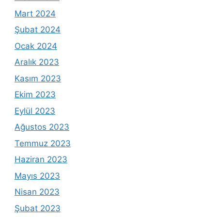
Mart 2024
Şubat 2024
Ocak 2024
Aralık 2023
Kasım 2023
Ekim 2023
Eylül 2023
Ağustos 2023
Temmuz 2023
Haziran 2023
Mayıs 2023
Nisan 2023
Şubat 2023