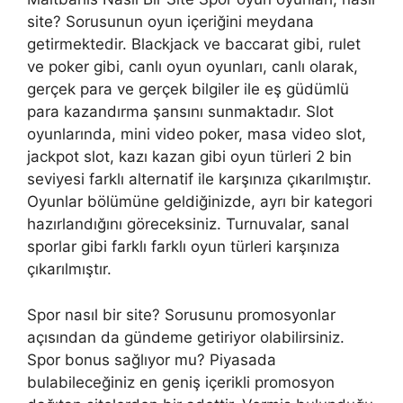
site? Sorusunun oyun içeriğini meydana
getirmektedir. Blackjack ve baccarat gibi, rulet
ve poker gibi, canlı oyun oyunları, canlı olarak,
gerçek para ve gerçek bilgiler ile eş güdümlü
para kazandırma şansını sunmaktadır. Slot
oyunlarında, mini video poker, masa video slot,
jackpot slot, kazı kazan gibi oyun türleri 2 bin
seviyesi farklı alternatif ile karşınıza çıkarılmıştır.
Oyunlar bölümüne geldiğinizde, ayrı bir kategori
hazırlandığını göreceksiniz. Turnuvalar, sanal
sporlar gibi farklı farklı oyun türleri karşınıza
çıkarılmıştır.
Spor nasıl bir site? Sorusunu promosyonlar
açısından da gündeme getiriyor olabilirsiniz.
Spor bonus sağlıyor mu? Piyasada
bulabileceğiniz en geniş içerikli promosyon