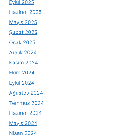
Eylül 2025
Haziran 2025
Mayıs 2025
Şubat 2025
Ocak 2025
Aralık 2024
Kasım 2024
Ekim 2024
Eylül 2024
Ağustos 2024
Temmuz 2024
Haziran 2024
Mayıs 2024
Nisan 2024