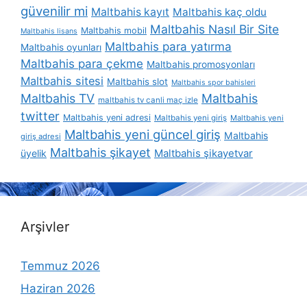
güvenilir mi
Maltbahis kayıt
Maltbahis kaç oldu
Maltbahis Nasıl Bir Site
Maltbahis mobil
Maltbahis lisans
Maltbahis para yatırma
Maltbahis oyunları
Maltbahis para çekme
Maltbahis promosyonları
Maltbahis sitesi
Maltbahis slot
Maltbahis spor bahisleri
Maltbahis TV
Maltbahis
maltbahis tv canli maç izle
twitter
Maltbahis yeni adresi
Maltbahis yeni giriş
Maltbahis yeni
Maltbahis yeni güncel giriş
Maltbahis
giriş adresi
Maltbahis şikayet
Maltbahis şikayetvar
üyelik
Arşivler
Temmuz 2026
Haziran 2026