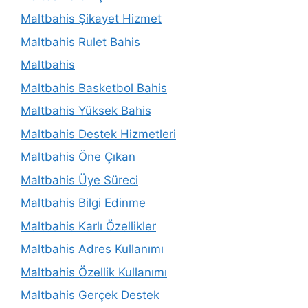
Maltbahis Şikayet Hizmet
Maltbahis Rulet Bahis
Maltbahis
Maltbahis Basketbol Bahis
Maltbahis Yüksek Bahis
Maltbahis Destek Hizmetleri
Maltbahis Öne Çıkan
Maltbahis Üye Süreci
Maltbahis Bilgi Edinme
Maltbahis Karlı Özellikler
Maltbahis Adres Kullanımı
Maltbahis Özellik Kullanımı
Maltbahis Gerçek Destek