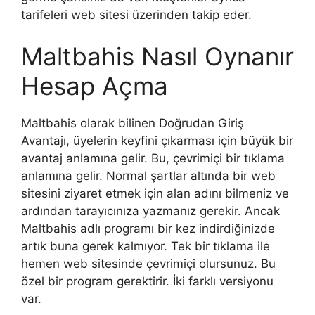
tarifeleri web sitesi üzerinden takip eder.
Maltbahis Nasıl Oynanır
Hesap Açma
Maltbahis olarak bilinen Doğrudan Giriş
Avantajı, üyelerin keyfini çıkarması için büyük bir
avantaj anlamına gelir. Bu, çevrimiçi bir tıklama
anlamına gelir. Normal şartlar altında bir web
sitesini ziyaret etmek için alan adını bilmeniz ve
ardından tarayıcınıza yazmanız gerekir. Ancak
Maltbahis adlı programı bir kez indirdiğinizde
artık buna gerek kalmıyor. Tek bir tıklama ile
hemen web sitesinde çevrimiçi olursunuz. Bu
özel bir program gerektirir. İki farklı versiyonu
var.