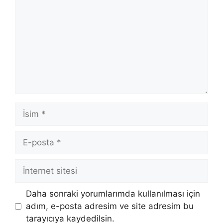
İsim
E-
posta
İnternet
sitesi
Daha sonraki yorumlarımda kullanılması için
adım, e-posta adresim ve site adresim bu
tarayıcıya kaydedilsin.