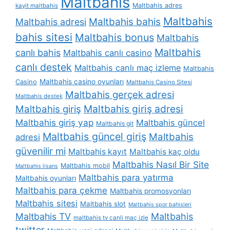
Maltbahis
Maltbahis adres
kayit maltbahis
Maltbahis
Maltbahis bahis
Maltbahis adresi
bahis sitesi
Maltbahis bonus
Maltbahis
Maltbahis
canlı bahis
Maltbahis canlı casino
canlı destek
Maltbahis canlı maç izleme
Maltbahis
Casino
Maltbahis casino oyunları
Maltbahis Casino Sitesi
Maltbahis gerçek adresi
Maltbahis destek
Maltbahis giriş adresi
Maltbahis giriş
Maltbahis giriş yap
Maltbahis güncel
Maltbahis git
Maltbahis güncel giriş
Maltbahis
adresi
güvenilir mi
Maltbahis kayıt
Maltbahis kaç oldu
Maltbahis Nasıl Bir Site
Maltbahis mobil
Maltbahis lisans
Maltbahis para yatırma
Maltbahis oyunları
Maltbahis para çekme
Maltbahis promosyonları
Maltbahis sitesi
Maltbahis slot
Maltbahis spor bahisleri
Maltbahis TV
Maltbahis
maltbahis tv canli maç izle
twitter