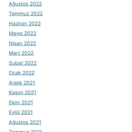
Ağustos 2022
Temmuz 2022
Haziran 2022
Mayıs 2022
Nisan 2022
Mart 2022
Şubat 2022
Ocak 2022
Aralık 2021
Kasım 2021
Ekim 2021
Eylül 2021
Ağustos 2021