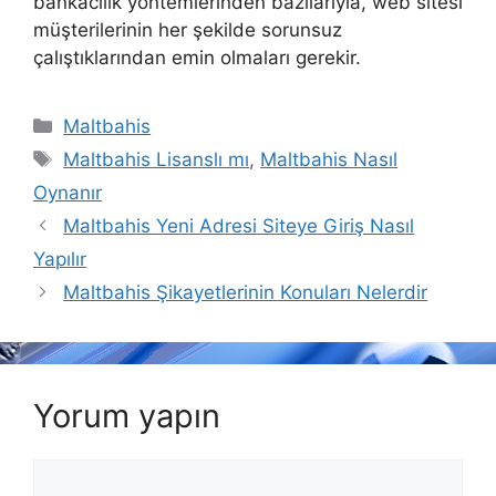
bankacılık yöntemlerinden bazılarıyla, web sitesi
müşterilerinin her şekilde sorunsuz
çalıştıklarından emin olmaları gerekir.
Kategoriler
Maltbahis
Etiketler
Maltbahis Lisanslı mı
,
Maltbahis Nasıl
Oynanır
Yazı
Maltbahis Yeni Adresi Siteye Giriş Nasıl
dolaşımı
Yapılır
Maltbahis Şikayetlerinin Konuları Nelerdir
Yorum yapın
Yorum