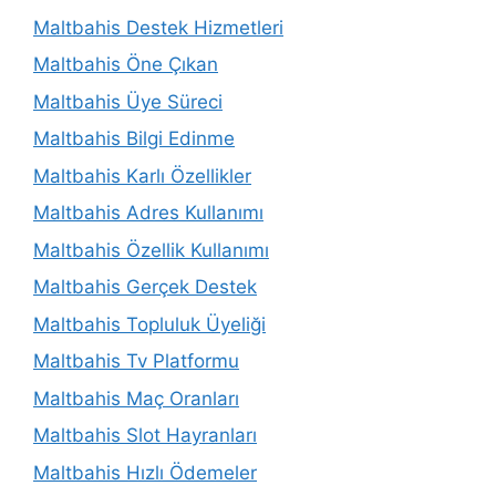
Maltbahis Destek Hizmetleri
Maltbahis Öne Çıkan
Maltbahis Üye Süreci
Maltbahis Bilgi Edinme
Maltbahis Karlı Özellikler
Maltbahis Adres Kullanımı
Maltbahis Özellik Kullanımı
Maltbahis Gerçek Destek
Maltbahis Topluluk Üyeliği
Maltbahis Tv Platformu
Maltbahis Maç Oranları
Maltbahis Slot Hayranları
Maltbahis Hızlı Ödemeler