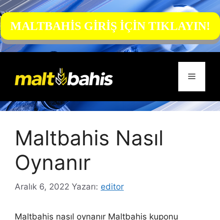
MALTBAHİS GİRİŞ İÇİN TIKLAYIN!
İçeriğe
atla
Menü
Maltbahis Nasıl
Oynanır
Aralık 6, 2022
Yazarı:
editor
Maltbahis nasıl oynanır Maltbahis kuponu