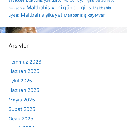
Maltbahis yeni adresi
Maltbahis yeni giriş
Maltbahis yeni
Maltbahis yeni güncel giriş
Maltbahis
giriş adresi
Maltbahis şikayet
Maltbahis şikayetvar
üyelik
Arşivler
Temmuz 2026
Haziran 2026
Eylül 2025
Haziran 2025
Mayıs 2025
Şubat 2025
Ocak 2025