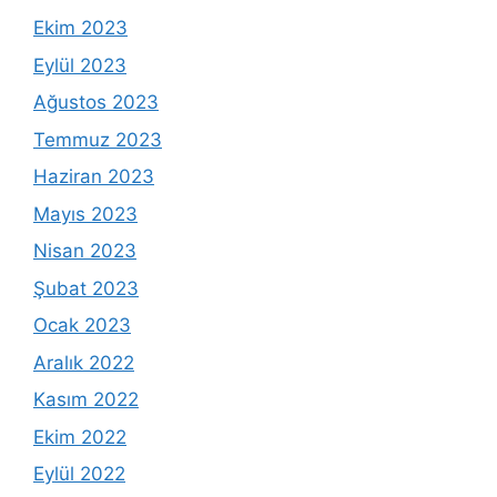
Ekim 2023
Eylül 2023
Ağustos 2023
Temmuz 2023
Haziran 2023
Mayıs 2023
Nisan 2023
Şubat 2023
Ocak 2023
Aralık 2022
Kasım 2022
Ekim 2022
Eylül 2022