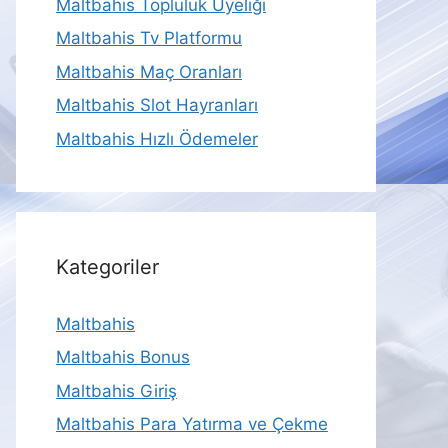
Maltbahis Topluluk Üyeliği
Maltbahis Tv Platformu
Maltbahis Maç Oranları
Maltbahis Slot Hayranları
Maltbahis Hızlı Ödemeler
Kategoriler
Maltbahis
Maltbahis Bonus
Maltbahis Giriş
Maltbahis Para Yatırma ve Çekme