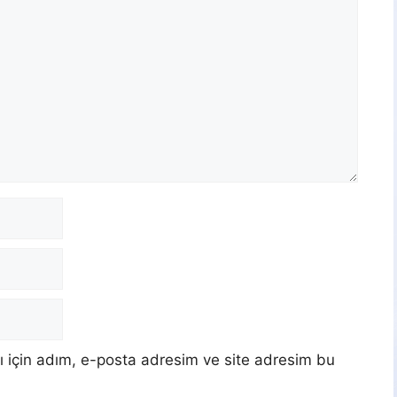
 için adım, e-posta adresim ve site adresim bu