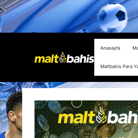
İçeriğe
atla
Anasayfa
Ma
Maltbahis Para Y