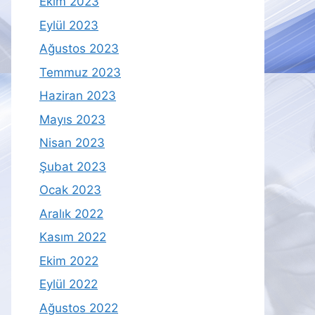
Ekim 2023
Eylül 2023
Ağustos 2023
Temmuz 2023
Haziran 2023
Mayıs 2023
Nisan 2023
Şubat 2023
Ocak 2023
Aralık 2022
Kasım 2022
Ekim 2022
Eylül 2022
Ağustos 2022