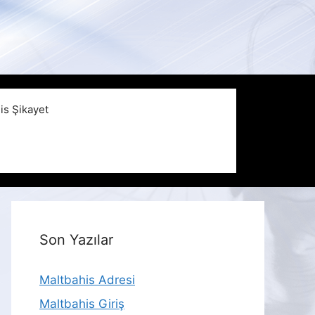
is Şikayet
Son Yazılar
Maltbahis Adresi
Maltbahis Giriş