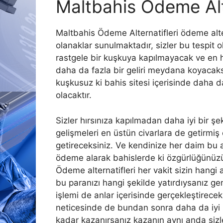
Maltbahis Ödeme Alte
Maltbahis Ödeme Alternatifleri ödeme alte
olanaklar sunulmaktadır, sizler bu tespit ol
rastgele bir kuşkuya kapılmayacak ve en h
daha da fazla bir geliri meydana koyacaksın
kuşkusuz ki bahis sitesi içerisinde daha 
olacaktır.
Sizler hırsınıza kapılmadan daha iyi bir şek
gelişmeleri en üstün civarlara de getirmiş 
getireceksiniz. Ve kendinize her daim bu al
ödeme alarak bahislerde ki özgürlüğünüzü
Ödeme alternatifleri her vakit sizin hangi al
bu paranızı hangi şekilde yatırdıysanız g
işlemi de anlar içerisinde gerçekleştirecek
neticesinde de bundan sonra daha da iyi b
kadar kazanırsanız kazanın aynı anda sizl