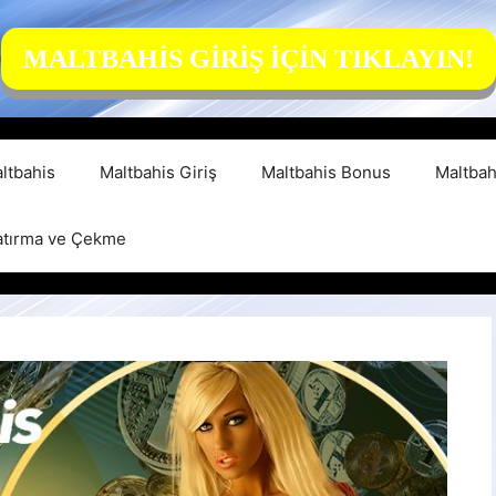
MALTBAHİS GİRİŞ İÇİN TIKLAYIN!
ltbahis
Maltbahis Giriş
Maltbahis Bonus
Maltbah
atırma ve Çekme