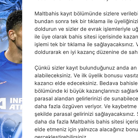
Maltbahis kayıt bölümünde sizlere verilebil
bundan sonra tek bir tıklama ile üyeliğinizi
doldurun ve sizler de evrak işlemleriyle 
ile üye olarak bahis sitesi içerisinde kaz
işlemi tek bir tıklama ile sağlayacaksınız.
doldurarak en iyi kazanç düzenine de sahi
Çünkü sizler kayıt bulunduğunuz anda an ü
alabileceksiniz. Ve ilk üyelik bonusu vasıt
kazancı elde edeceksiniz. Bedava bahisler
bölümünde ki büyük kazançlarınızı sağlar
parasal alandan gelirlerinizi de sunabilec
daha fazla özgüven veriyor. Ve kaybetme k
şekilde parasal gelirinizi sağlayacaksınız. 
daha da fazla Maltbahis bahis sitesi içerisi
elde etmeniz için yalnızca alacağınız bonusl
gerçekleştirebilirsiniz.