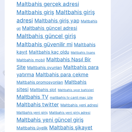
Maltbahis gerçek adresi
Maltbahis giriş
Maltbahis giriş
adresi
Maltbahis giriş yap
Maltbahis
Maltbahis güncel adresi
git
Maltbahis güncel giriş
Maltbahis güvenilir mi
Maltbahis
kayıt
Maltbahis kaç oldu
Maltbahis lisans
Maltbahis Nasıl Bir
Maltbahis mobil
Site
Maltbahis para
Maltbahis oyunları
yatırma
Maltbahis para çekme
Maltbahis
Maltbahis promosyonları
sitesi
Maltbahis slot
Maltbahis spor bahisleri
Maltbahis TV
maltbahis tv canli maç izle
Maltbahis twitter
Maltbahis yeni adresi
Maltbahis yeni giriş
Maltbahis yeni giriş adresi
Maltbahis yeni güncel giriş
Maltbahis şikayet
Maltbahis üyelik