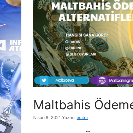
Maltbahis Ödeme 
Nisan 8, 2021
Yazarı:
editor