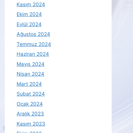
Kasım 2024
Ekim 2024
Eylül 2024
Ağustos 2024
Temmuz 2024
Haziran 2024
Mayıs 2024
Nisan 2024
Mart 2024
Şubat 2024
Ocak 2024
Aralık 2023
Kasım 2023