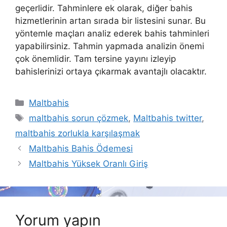
geçerlidir. Tahminlere ek olarak, diğer bahis
hizmetlerinin artan sırada bir listesini sunar. Bu
yöntemle maçları analiz ederek bahis tahminleri
yapabilirsiniz. Tahmin yapmada analizin önemi
çok önemlidir. Tam tersine yayını izleyip
bahislerinizi ortaya çıkarmak avantajlı olacaktır.
Kategoriler
Maltbahis
Etiketler
maltbahis sorun çözmek
,
Maltbahis twitter
,
maltbahis zorlukla karşılaşmak
Yazı
Maltbahis Bahis Ödemesi
dolaşımı
Maltbahis Yüksek Oranlı Giriş
Yorum yapın