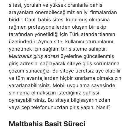
sitesi, yorulan ve yüksek oranlarla bahis
arayanlara önerebileceğimiz en iyi firmalardan
biridir. Canlı bahis sitesi kurulmuş olmasına
rağmen profesyonellerden oluşan bir ekip
tarafından yönetildiği için Türk standartlarının
üzerindedir. Ayrıca site, kullanıcı oturumlarını
yönetmek için sağlam bir sisteme sahiptir.
Maltbahis giriş adresi
üyelerine güncellenmiş
giriş adresini sağlayarak siteye giriş sorunlarına
çözüm sunacağız. Bu siteye ücretsiz üye olabilir
ve tüm avantajlardan hiçbir sınırlama olmaksızın
yararlanabilirsiniz. Mobil uygulama sayesinde
sınırlama olmaksızın istediğiniz bahissi
oynayabilirsiniz. Bu siteye bilgisayarınızdan
veya cep telefonunuzdan giriş yapın. Nasıl?
Maltbahis Basit Süreci