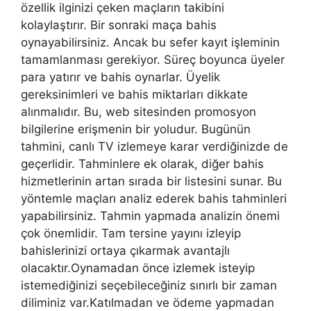
özellik ilginizi çeken maçların takibini
kolaylaştırır. Bir sonraki maça bahis
oynayabilirsiniz. Ancak bu sefer kayıt işleminin
tamamlanması gerekiyor. Süreç boyunca üyeler
para yatırır ve bahis oynarlar. Üyelik
gereksinimleri ve bahis miktarları dikkate
alınmalıdır. Bu, web sitesinden promosyon
bilgilerine erişmenin bir yoludur. Bugünün
tahmini, canlı TV izlemeye karar verdiğinizde de
geçerlidir. Tahminlere ek olarak, diğer bahis
hizmetlerinin artan sırada bir listesini sunar. Bu
yöntemle maçları analiz ederek bahis tahminleri
yapabilirsiniz. Tahmin yapmada analizin önemi
çok önemlidir. Tam tersine yayını izleyip
bahislerinizi ortaya çıkarmak avantajlı
olacaktır.Oynamadan önce izlemek isteyip
istemediğinizi seçebileceğiniz sınırlı bir zaman
diliminiz var.Katılmadan ve ödeme yapmadan