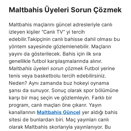
Maltbahis Üyeleri Sorun Çözmek
Maltbahis maçlarını güncel adresleriyle canlı
izleyen kişiler “Canlı TV” yi tercih
edebilir.Takipçinin canlı bahisse dahil olması bu
yöntem sayesinde gözlemlenebilir. Maçların
yayını da gösterilecek. Bahis için ilk sıra
genellikle futbol karşılaşmalarında alınır.
Maltbahis üyeleri sorun çözmek
Futbol yerine
tenis veya basketbolu tercih edebilirsiniz.
Neden? Aynı zamanda buz hokeyi oynama
şansı da sunuyor. Sonuç olarak spor bölümüne
karşı bir maç seçin ve gözlemleyin. Farklı bir
program, canlı maçları öne çıkarır. Yayın
kanallarının
Maltbahis Güncel
yer aldığı bahis
sitesi de bunlardan biri. Maç yayınları canlı
olarak Maltbahis skorlarıyla yayınlanıyor. Bu