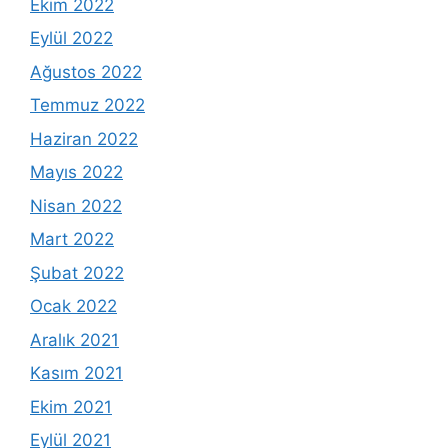
Ekim 2022
Eylül 2022
Ağustos 2022
Temmuz 2022
Haziran 2022
Mayıs 2022
Nisan 2022
Mart 2022
Şubat 2022
Ocak 2022
Aralık 2021
Kasım 2021
Ekim 2021
Eylül 2021