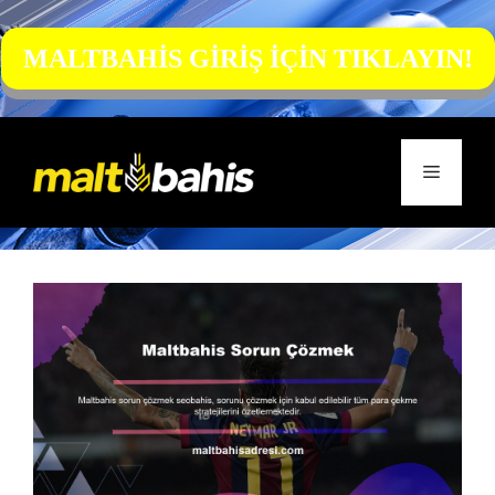
MALTBAHİS GİRİŞ İÇİN TIKLAYIN!
İçeriğe
atla
Menü