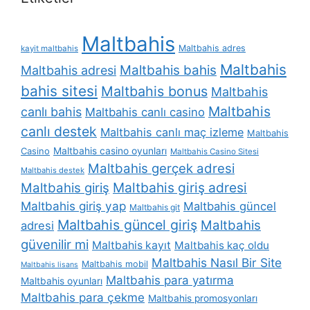
Maltbahis
Maltbahis adres
kayit maltbahis
Maltbahis
Maltbahis bahis
Maltbahis adresi
bahis sitesi
Maltbahis bonus
Maltbahis
Maltbahis
canlı bahis
Maltbahis canlı casino
canlı destek
Maltbahis canlı maç izleme
Maltbahis
Casino
Maltbahis casino oyunları
Maltbahis Casino Sitesi
Maltbahis gerçek adresi
Maltbahis destek
Maltbahis giriş adresi
Maltbahis giriş
Maltbahis giriş yap
Maltbahis güncel
Maltbahis git
Maltbahis güncel giriş
Maltbahis
adresi
güvenilir mi
Maltbahis kayıt
Maltbahis kaç oldu
Maltbahis Nasıl Bir Site
Maltbahis mobil
Maltbahis lisans
Maltbahis para yatırma
Maltbahis oyunları
Maltbahis para çekme
Maltbahis promosyonları