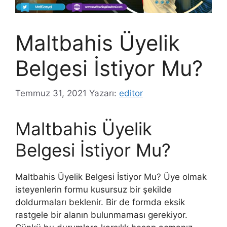
Maltbahis Üyelik
Belgesi İstiyor Mu?
Temmuz 31, 2021
Yazarı:
editor
Maltbahis Üyelik
Belgesi İstiyor Mu?
Maltbahis Üyelik Belgesi İstiyor Mu? Üye olmak
isteyenlerin formu kusursuz bir şekilde
doldurmaları beklenir. Bir de formda eksik
rastgele bir alanın bulunmaması gerekiyor.