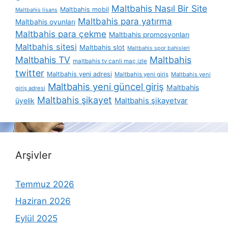
Maltbahis Nasıl Bir Site
Maltbahis mobil
Maltbahis lisans
Maltbahis para yatırma
Maltbahis oyunları
Maltbahis para çekme
Maltbahis promosyonları
Maltbahis sitesi
Maltbahis slot
Maltbahis spor bahisleri
Maltbahis TV
Maltbahis
maltbahis tv canli maç izle
twitter
Maltbahis yeni adresi
Maltbahis yeni giriş
Maltbahis yeni
Maltbahis yeni güncel giriş
Maltbahis
giriş adresi
Maltbahis şikayet
Maltbahis şikayetvar
üyelik
Arşivler
Temmuz 2026
Haziran 2026
Eylül 2025