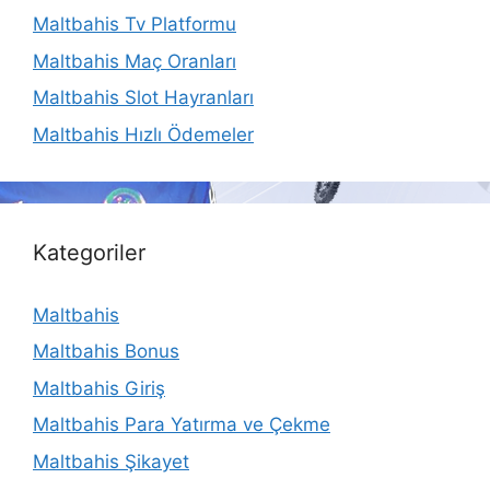
Maltbahis Tv Platformu
Maltbahis Maç Oranları
Maltbahis Slot Hayranları
Maltbahis Hızlı Ödemeler
Kategoriler
Maltbahis
Maltbahis Bonus
Maltbahis Giriş
Maltbahis Para Yatırma ve Çekme
Maltbahis Şikayet