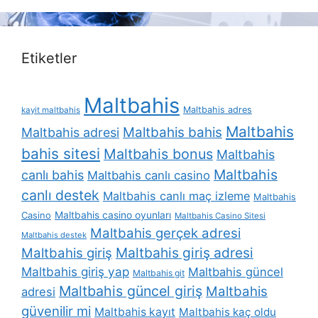
Etiketler
Maltbahis
Maltbahis adres
kayit maltbahis
Maltbahis
Maltbahis bahis
Maltbahis adresi
bahis sitesi
Maltbahis bonus
Maltbahis
Maltbahis
canlı bahis
Maltbahis canlı casino
canlı destek
Maltbahis canlı maç izleme
Maltbahis
Casino
Maltbahis casino oyunları
Maltbahis Casino Sitesi
Maltbahis gerçek adresi
Maltbahis destek
Maltbahis giriş adresi
Maltbahis giriş
Maltbahis giriş yap
Maltbahis güncel
Maltbahis git
Maltbahis güncel giriş
Maltbahis
adresi
güvenilir mi
Maltbahis kayıt
Maltbahis kaç oldu