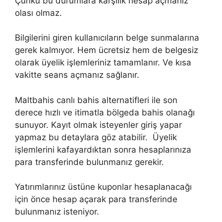
Çünkü bu durumlara karşılık hesap açmanız
olası olmaz.
Bilgilerini giren kullanıcıların belge sunmalarına
gerek kalmıyor. Hem ücretsiz hem de belgesiz
olarak üyelik işlemleriniz tamamlanır. Ve kısa
vakitte seans açmanız sağlanır.
Maltbahis canlı bahis alternatifleri ile son
derece hızlı ve itimatla bölgeda bahis olanağı
sunuyor. Kayıt olmak isteyenler giriş yapar
yapmaz bu detaylara göz atabilir. Üyelik
işlemlerini kafayardıktan sonra hesaplarınıza
para transferinde bulunmanız gerekir.
Yatırımlarınız üstüne kuponlar hesaplanacağı
için önce hesap açarak para transferinde
bulunmanız isteniyor.