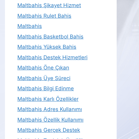
Maltbahis Şikayet Hizmet
Maltbahis Rulet Bahis
Maltbahis
Maltbahis Basketbol Bahis
Maltbahis Yüksek Bahis
Maltbahis Destek Hizmetleri
Maltbahis Öne Çıkan
Maltbahis Üye Süreci
Maltbahis Bilgi Edinme
Maltbahis Karlı Özellikler
Maltbahis Adres Kullanımı
Maltbahis Özellik Kullanımı
Maltbahis Gerçek Destek