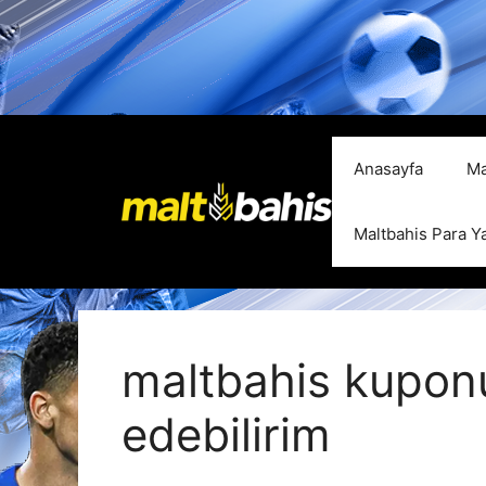
İçeriğe
atla
Anasayfa
Ma
Maltbahis Para Y
maltbahis kuponu
edebilirim