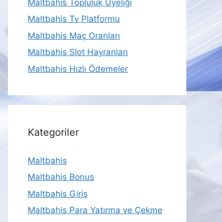
Maltbahis Topluluk Üyeliği
Maltbahis Tv Platformu
Maltbahis Maç Oranları
Maltbahis Slot Hayranları
Maltbahis Hızlı Ödemeler
Kategoriler
Maltbahis
Maltbahis Bonus
Maltbahis Giriş
Maltbahis Para Yatırma ve Çekme