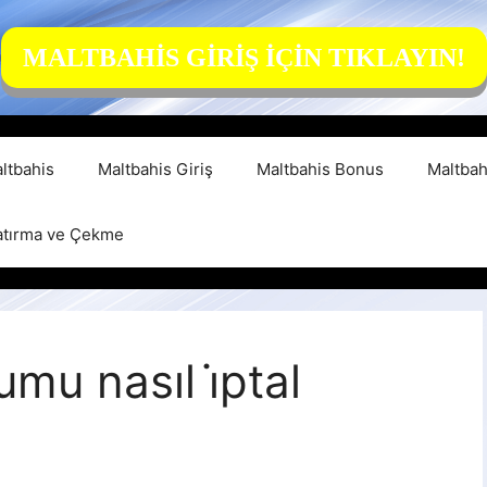
MALTBAHİS GİRİŞ İÇİN TIKLAYIN!
ltbahis
Maltbahis Giriş
Maltbahis Bonus
Maltbah
atırma ve Çekme
mu nasıl i̇ptal