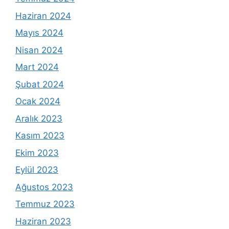
Haziran 2024
Mayıs 2024
Nisan 2024
Mart 2024
Şubat 2024
Ocak 2024
Aralık 2023
Kasım 2023
Ekim 2023
Eylül 2023
Ağustos 2023
Temmuz 2023
Haziran 2023