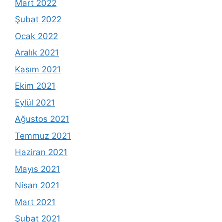
Mart 2022
Şubat 2022
Ocak 2022
Aralık 2021
Kasım 2021
Ekim 2021
Eylül 2021
Ağustos 2021
Temmuz 2021
Haziran 2021
Mayıs 2021
Nisan 2021
Mart 2021
Şubat 2021