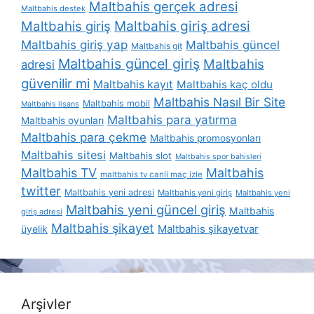
Maltbahis gerçek adresi
Maltbahis destek
Maltbahis giriş adresi
Maltbahis giriş
Maltbahis giriş yap
Maltbahis güncel
Maltbahis git
Maltbahis güncel giriş
Maltbahis
adresi
güvenilir mi
Maltbahis kayıt
Maltbahis kaç oldu
Maltbahis Nasıl Bir Site
Maltbahis mobil
Maltbahis lisans
Maltbahis para yatırma
Maltbahis oyunları
Maltbahis para çekme
Maltbahis promosyonları
Maltbahis sitesi
Maltbahis slot
Maltbahis spor bahisleri
Maltbahis TV
Maltbahis
maltbahis tv canli maç izle
twitter
Maltbahis yeni adresi
Maltbahis yeni giriş
Maltbahis yeni
Maltbahis yeni güncel giriş
Maltbahis
giriş adresi
Maltbahis şikayet
Maltbahis şikayetvar
üyelik
Arşivler