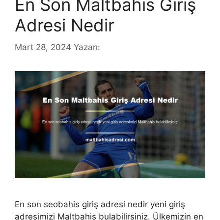
En Son Maltbahis Giriş
Adresi Nedir
Mart 28, 2024
Yazarı:
En son seobahis giriş adresi nedir yeni giriş
adresimizi Maltbahis bulabilirsiniz. Ülkemizin en