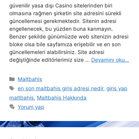
güvenilir yasa dışı Casino sitelerinden biri
olmasına rağmen şirketin site adresini sürekli
güncellemesi gerekmektedir. Sitenin adresi
engellenecek, bu yüzden buna kanmayın.
Benzer şekilde günümüzde web sitenizin adresi
bloke olsa bile sayfamıza erişebilir ve en son
güncellemeleri alabilirsiniz. Site adresi
değiştiğinde editörlerimiz size …
Devamını oku…
Kategoriler
Maltbahis
Etiketler
en son maltbahis giriş adresi nedir
,
giris yap
maltbahis
,
Maltbahis Hakkında
Yorum yap