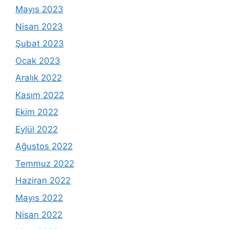
Mayıs 2023
Nisan 2023
Şubat 2023
Ocak 2023
Aralık 2022
Kasım 2022
Ekim 2022
Eylül 2022
Ağustos 2022
Temmuz 2022
Haziran 2022
Mayıs 2022
Nisan 2022