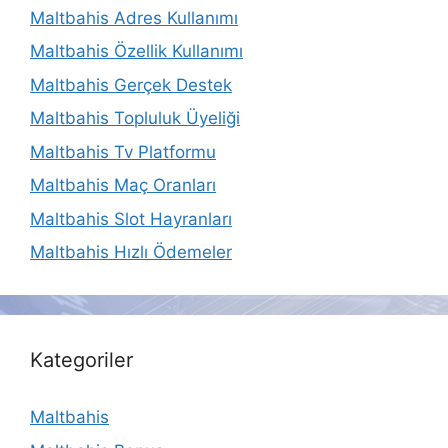
Maltbahis Adres Kullanımı
Maltbahis Özellik Kullanımı
Maltbahis Gerçek Destek
Maltbahis Topluluk Üyeliği
Maltbahis Tv Platformu
Maltbahis Maç Oranları
Maltbahis Slot Hayranları
Maltbahis Hızlı Ödemeler
Kategoriler
Maltbahis