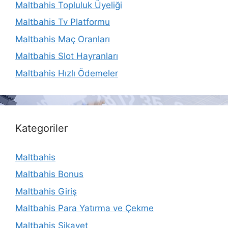
Maltbahis Topluluk Üyeliği
Maltbahis Tv Platformu
Maltbahis Maç Oranları
Maltbahis Slot Hayranları
Maltbahis Hızlı Ödemeler
Kategoriler
Maltbahis
Maltbahis Bonus
Maltbahis Giriş
Maltbahis Para Yatırma ve Çekme
Maltbahis Şikayet