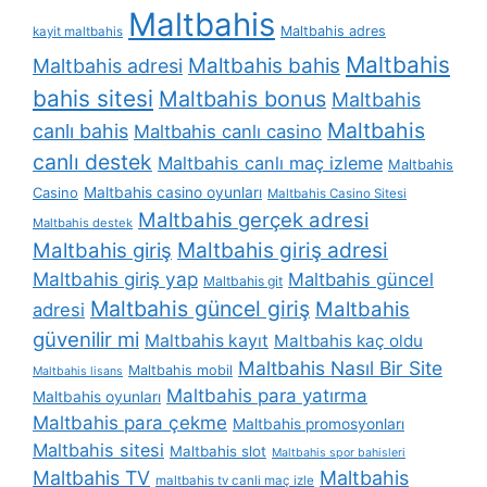
Maltbahis
Maltbahis adres
kayit maltbahis
Maltbahis
Maltbahis bahis
Maltbahis adresi
bahis sitesi
Maltbahis bonus
Maltbahis
Maltbahis
canlı bahis
Maltbahis canlı casino
canlı destek
Maltbahis canlı maç izleme
Maltbahis
Casino
Maltbahis casino oyunları
Maltbahis Casino Sitesi
Maltbahis gerçek adresi
Maltbahis destek
Maltbahis giriş adresi
Maltbahis giriş
Maltbahis giriş yap
Maltbahis güncel
Maltbahis git
Maltbahis güncel giriş
Maltbahis
adresi
güvenilir mi
Maltbahis kayıt
Maltbahis kaç oldu
Maltbahis Nasıl Bir Site
Maltbahis mobil
Maltbahis lisans
Maltbahis para yatırma
Maltbahis oyunları
Maltbahis para çekme
Maltbahis promosyonları
Maltbahis sitesi
Maltbahis slot
Maltbahis spor bahisleri
Maltbahis TV
Maltbahis
maltbahis tv canli maç izle