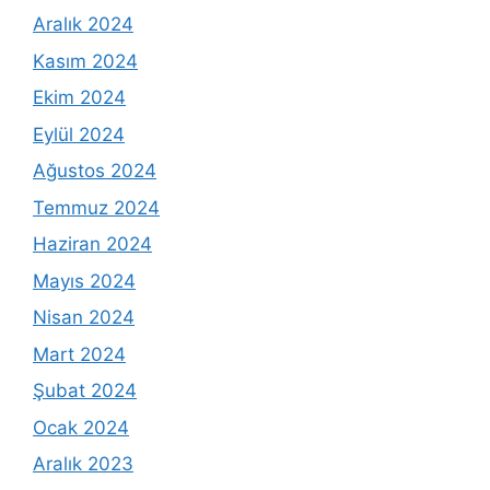
Aralık 2024
Kasım 2024
Ekim 2024
Eylül 2024
Ağustos 2024
Temmuz 2024
Haziran 2024
Mayıs 2024
Nisan 2024
Mart 2024
Şubat 2024
Ocak 2024
Aralık 2023