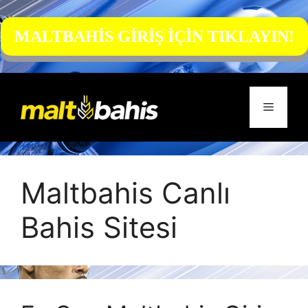
MALTBAHİS GİRİŞ İÇİN TIKLAYIN!
İçeriğe
atla
Menü
Maltbahis Canlı
Bahis Sitesi