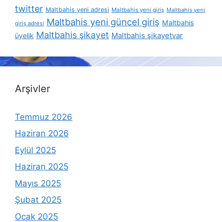
twitter
Maltbahis yeni adresi
Maltbahis yeni giriş
Maltbahis yeni
Maltbahis yeni güncel giriş
Maltbahis
giriş adresi
Maltbahis şikayet
Maltbahis şikayetvar
üyelik
Arşivler
Temmuz 2026
Haziran 2026
Eylül 2025
Haziran 2025
Mayıs 2025
Şubat 2025
Ocak 2025