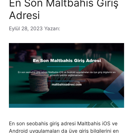
En Son Maltbahis Giriş
Adresi
Eylül 28, 2023
Yazarı:
En son seobahis giriş adresi Maltbahis iOS ve
Android uygulamaları da üye giriş bilgilerini en