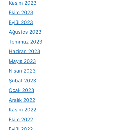
Kasım 2023
Ekim 2023
Eylül 2023
Ağustos 2023
Temmuz 2023
Haziran 2023
Mayıs 2023
Nisan 2023
Şubat 2023
Ocak 2023
Aralık 2022
Kasım 2022
Ekim 2022
Eylül 2022