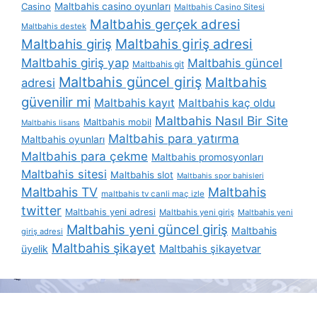
Casino
Maltbahis casino oyunları
Maltbahis Casino Sitesi
Maltbahis gerçek adresi
Maltbahis destek
Maltbahis giriş adresi
Maltbahis giriş
Maltbahis giriş yap
Maltbahis güncel
Maltbahis git
Maltbahis güncel giriş
Maltbahis
adresi
güvenilir mi
Maltbahis kayıt
Maltbahis kaç oldu
Maltbahis Nasıl Bir Site
Maltbahis mobil
Maltbahis lisans
Maltbahis para yatırma
Maltbahis oyunları
Maltbahis para çekme
Maltbahis promosyonları
Maltbahis sitesi
Maltbahis slot
Maltbahis spor bahisleri
Maltbahis TV
Maltbahis
maltbahis tv canli maç izle
twitter
Maltbahis yeni adresi
Maltbahis yeni giriş
Maltbahis yeni
Maltbahis yeni güncel giriş
Maltbahis
giriş adresi
Maltbahis şikayet
Maltbahis şikayetvar
üyelik