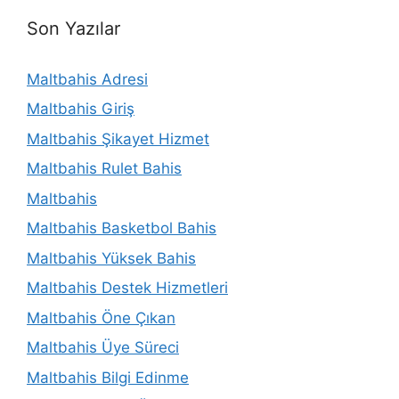
Son Yazılar
Maltbahis Adresi
Maltbahis Giriş
Maltbahis Şikayet Hizmet
Maltbahis Rulet Bahis
Maltbahis
Maltbahis Basketbol Bahis
Maltbahis Yüksek Bahis
Maltbahis Destek Hizmetleri
Maltbahis Öne Çıkan
Maltbahis Üye Süreci
Maltbahis Bilgi Edinme