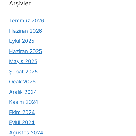
Arşivler
Temmuz 2026
Haziran 2026
Eylül 2025
Haziran 2025
Mayıs 2025
Şubat 2025
Ocak 2025
Aralık 2024
Kasım 2024
Ekim 2024
Eylül 2024
Ağustos 2024