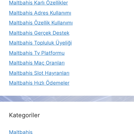
Maltbahis Karlı Özellikler
Maltbahis Adres Kullanımı
Maltbahis Özellik Kullanımı
Maltbahis Gerçek Destek
Maltbahis Topluluk Üyeliği
Maltbahis Tv Platformu
Maltbahis Maç Oranları
Maltbahis Slot Hayranları
Maltbahis Hızlı Ödemeler
Kategoriler
Maltbahis