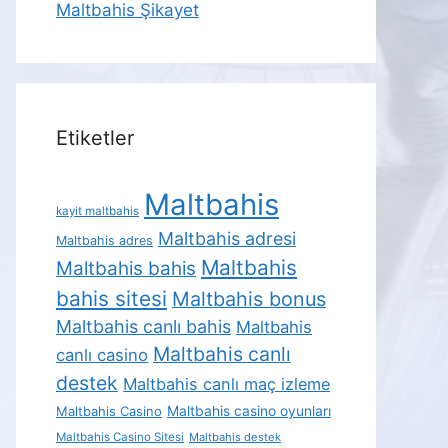
Maltbahis Şikayet
Etiketler
Maltbahis
kayit maltbahis
Maltbahis adresi
Maltbahis adres
Maltbahis
Maltbahis bahis
bahis sitesi
Maltbahis bonus
Maltbahis canlı bahis
Maltbahis
Maltbahis canlı
canlı casino
destek
Maltbahis canlı maç izleme
Maltbahis Casino
Maltbahis casino oyunları
Maltbahis Casino Sitesi
Maltbahis destek