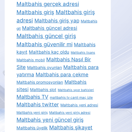
Maltbahis gerçek adresi
Maltbahis giriş
Maltbahis giriş
adresi
Maltbahis giriş yap
Maltbahis
Maltbahis güncel adresi
git
Maltbahis güncel giriş
Maltbahis güvenilir mi
Maltbahis
kayıt
Maltbahis kaç oldu
Maltbahis lisans
Maltbahis Nasıl Bir
Maltbahis mobil
Site
Maltbahis para
Maltbahis oyunları
yatırma
Maltbahis para çekme
Maltbahis
Maltbahis promosyonları
sitesi
Maltbahis slot
Maltbahis spor bahisleri
Maltbahis TV
maltbahis tv canli maç izle
Maltbahis twitter
Maltbahis yeni adresi
Maltbahis yeni giriş
Maltbahis yeni giriş adresi
Maltbahis yeni güncel giriş
Maltbahis şikayet
Maltbahis üyelik