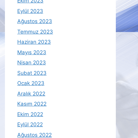
Ekim 2023
Eylül 2023
Ağustos 2023
Temmuz 2023
Haziran 2023
Mayıs 2023
Nisan 2023
Şubat 2023
Ocak 2023
Aralık 2022
Kasım 2022
Ekim 2022
Eylül 2022
Ağustos 2022