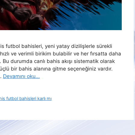
 futbol bahisleri, yeni yatay dizilişlerle sürekli
zlı ve verimli birikim bulabilir ve her fırsatta daha
iz. Bu durumda canlı bahis akışı sistematik olarak
çlü bir bahis alanına gitme seçeneğiniz vardır.
 …
Devamını oku…
is futbol bahisleri karlı mı