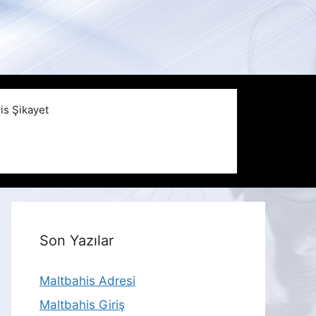
is Şikayet
Son Yazılar
Maltbahis Adresi
Maltbahis Giriş