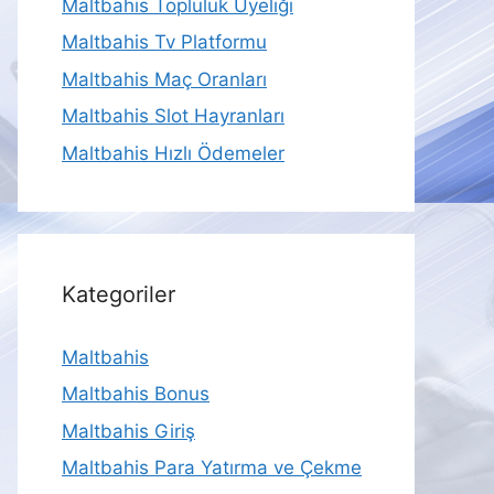
Maltbahis Topluluk Üyeliği
Maltbahis Tv Platformu
Maltbahis Maç Oranları
Maltbahis Slot Hayranları
Maltbahis Hızlı Ödemeler
Kategoriler
Maltbahis
Maltbahis Bonus
Maltbahis Giriş
Maltbahis Para Yatırma ve Çekme