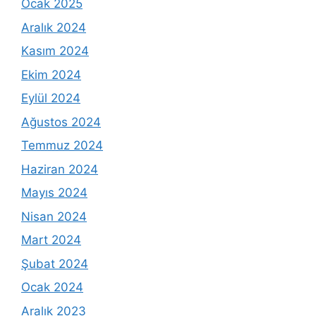
Ocak 2025
Aralık 2024
Kasım 2024
Ekim 2024
Eylül 2024
Ağustos 2024
Temmuz 2024
Haziran 2024
Mayıs 2024
Nisan 2024
Mart 2024
Şubat 2024
Ocak 2024
Aralık 2023