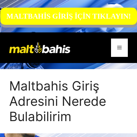
MALTBAHİS GİRİŞ İÇİN TIKLAYIN!
İçeriğe
atla
Menü
Maltbahis Giriş
Adresini Nerede
Bulabilirim