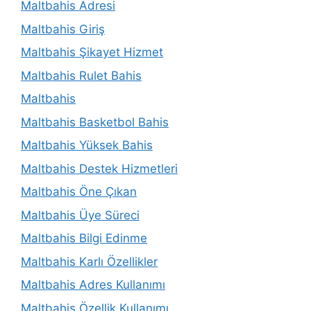
Maltbahis Adresi
Maltbahis Giriş
Maltbahis Şikayet Hizmet
Maltbahis Rulet Bahis
Maltbahis
Maltbahis Basketbol Bahis
Maltbahis Yüksek Bahis
Maltbahis Destek Hizmetleri
Maltbahis Öne Çıkan
Maltbahis Üye Süreci
Maltbahis Bilgi Edinme
Maltbahis Karlı Özellikler
Maltbahis Adres Kullanımı
Maltbahis Özellik Kullanımı