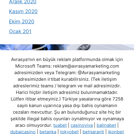
Aralık 2020
Kasım 2020
Ekim 2020
Ocak 201
Avrasya'nın en büyük reklam platformunda olmak için
Microsoft Teams:
reklam@avrasyamarketing.com
adresimizden veya Telegram: @Avrasyamarketing
adresimizden irtibat kurabilirsiniz. (Tek iletişim
adreslerimiz teams / telegram ve mail adresimizdir.
Harici hiçbir iletişim adresimiz bulunmamaktadır.
Lütfen itibar etmeyiniz.) Türkiye yasalarına göre 7258
sayılı kanun uyarınca yasa dışı bahis oynamanın
cezaları mevcuttur. Şu an bulunduğunuz site hiç bir
şekilde illegal bahis oyunları oynatmıyor ve oynamaya
aracı olmuyordur.
tuabet
|
casinoviva
|
balinabet
|
dubaicasino
|
betanka
|
tokyobet
|
betgaranti
|
ikonbet