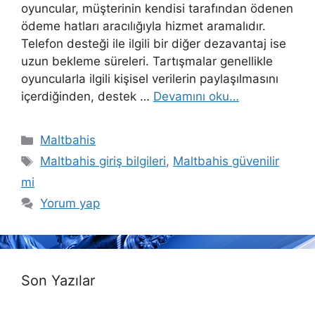
oyuncular, müşterinin kendisi tarafından ödenen
ödeme hatları aracılığıyla hizmet aramalıdır.
Telefon desteği ile ilgili bir diğer dezavantaj ise
uzun bekleme süreleri. Tartışmalar genellikle
oyuncularla ilgili kişisel verilerin paylaşılmasını
içerdiğinden, destek …
Devamını oku…
Kategoriler
Maltbahis
Etiketler
Maltbahis giriş bilgileri
,
Maltbahis güvenilir
mi
Yorum yap
Son Yazılar