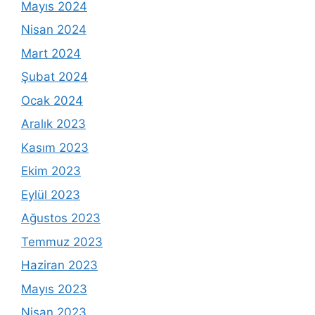
Mayıs 2024
Nisan 2024
Mart 2024
Şubat 2024
Ocak 2024
Aralık 2023
Kasım 2023
Ekim 2023
Eylül 2023
Ağustos 2023
Temmuz 2023
Haziran 2023
Mayıs 2023
Nisan 2023