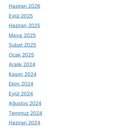
Haziran 2026
Eylül 2025
Haziran 2025
Mayıs 2025
Şubat 2025
Ocak 2025
Aralık 2024
Kasım 2024
Ekim 2024
Eylül 2024
Ağustos 2024
Temmuz 2024
Haziran 2024