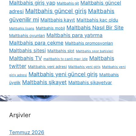
Maltbahis giriş yap
Maltbahis güncel
Maltbahis git
Maltbahis güncel giriş
Maltbahis
adresi
güvenilir mi
Maltbahis kayıt
Maltbahis kaç oldu
Maltbahis Nasıl Bir Site
Maltbahis mobil
Maltbahis lisans
Maltbahis para yatırma
Maltbahis oyunları
Maltbahis para çekme
Maltbahis promosyonları
Maltbahis sitesi
Maltbahis slot
Maltbahis spor bahisleri
Maltbahis TV
Maltbahis
maltbahis tv canli maç izle
twitter
Maltbahis yeni adresi
Maltbahis yeni giriş
Maltbahis yeni
Maltbahis yeni güncel giriş
Maltbahis
giriş adresi
Maltbahis şikayet
Maltbahis şikayetvar
üyelik
Arşivler
Temmuz 2026