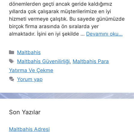
dönemlerden geçti ancak geride kaldığımız
yıllarda çok çalışarak müşterilerimize en iyi
hizmeti vermeye çalıştık. Bu sayede günümüzde
birçok firma arasında ön sıralarda yer
almaktadır. İşini en iyi şekilde …
Devamını oku…
Kategoriler
Maltbahis
Etiketler
Maltbahis Güvenilirliği
,
Maltbahis Para
Yatırma Ve Çekme
Yorum yap
Son Yazılar
Maltbahis Adresi