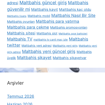
Maltbahis güncel giriş
Maltbahis
adresi
güvenilir mi
Maltbahis kayıt
Maltbahis kaç oldu
Maltbahis Nasıl Bir Site
Maltbahis mobil
Maltbahis lisans
Maltbahis para yatırma
Maltbahis oyunları
Maltbahis para çekme
Maltbahis promosyonları
Maltbahis sitesi
Maltbahis slot
Maltbahis spor bahisleri
Maltbahis TV
Maltbahis
maltbahis tv canli maç izle
twitter
Maltbahis yeni adresi
Maltbahis yeni giriş
Maltbahis yeni
Maltbahis yeni güncel giriş
Maltbahis
giriş adresi
Maltbahis şikayet
Maltbahis şikayetvar
üyelik
Arşivler
Temmuz 2026
Haziran 2026