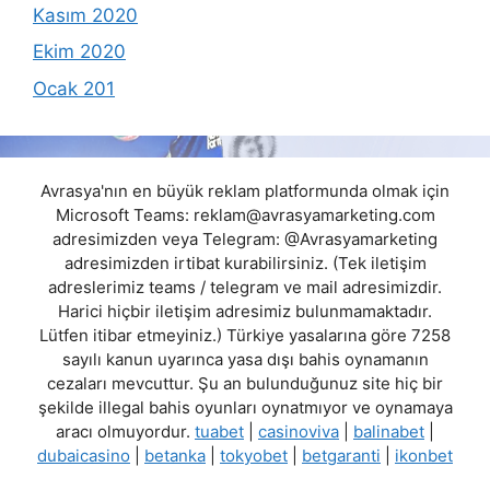
Kasım 2020
Ekim 2020
Ocak 201
Avrasya'nın en büyük reklam platformunda olmak için
Microsoft Teams:
reklam@avrasyamarketing.com
adresimizden veya Telegram: @Avrasyamarketing
adresimizden irtibat kurabilirsiniz. (Tek iletişim
adreslerimiz teams / telegram ve mail adresimizdir.
Harici hiçbir iletişim adresimiz bulunmamaktadır.
Lütfen itibar etmeyiniz.) Türkiye yasalarına göre 7258
sayılı kanun uyarınca yasa dışı bahis oynamanın
cezaları mevcuttur. Şu an bulunduğunuz site hiç bir
şekilde illegal bahis oyunları oynatmıyor ve oynamaya
aracı olmuyordur.
tuabet
|
casinoviva
|
balinabet
|
dubaicasino
|
betanka
|
tokyobet
|
betgaranti
|
ikonbet