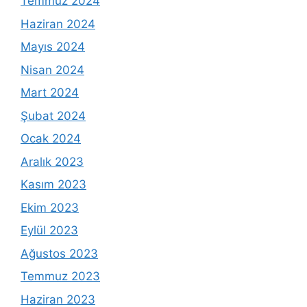
Temmuz 2024
Haziran 2024
Mayıs 2024
Nisan 2024
Mart 2024
Şubat 2024
Ocak 2024
Aralık 2023
Kasım 2023
Ekim 2023
Eylül 2023
Ağustos 2023
Temmuz 2023
Haziran 2023