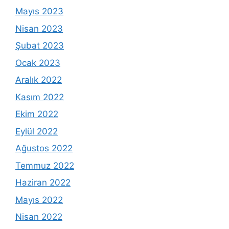
Mayıs 2023
Nisan 2023
Şubat 2023
Ocak 2023
Aralık 2022
Kasım 2022
Ekim 2022
Eylül 2022
Ağustos 2022
Temmuz 2022
Haziran 2022
Mayıs 2022
Nisan 2022