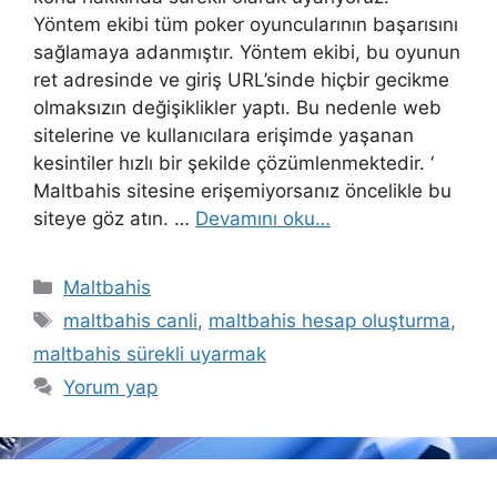
Yöntem ekibi tüm poker oyuncularının başarısını
sağlamaya adanmıştır. Yöntem ekibi, bu oyunun
ret adresinde ve giriş URL’sinde hiçbir gecikme
olmaksızın değişiklikler yaptı. Bu nedenle web
sitelerine ve kullanıcılara erişimde yaşanan
kesintiler hızlı bir şekilde çözümlenmektedir. ‘
Maltbahis sitesine erişemiyorsanız öncelikle bu
siteye göz atın. …
Devamını oku…
Kategoriler
Maltbahis
Etiketler
maltbahis canli
,
maltbahis hesap oluşturma
,
maltbahis sürekli uyarmak
Yorum yap