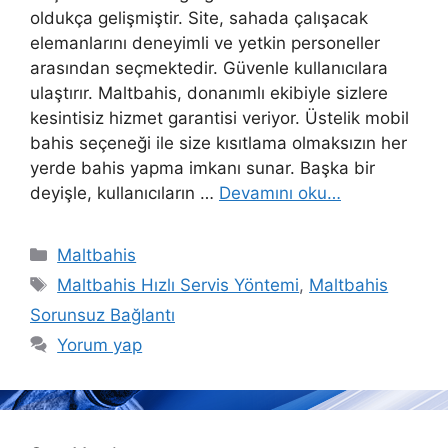
oldukça gelişmiştir. Site, sahada çalışacak
elemanlarını deneyimli ve yetkin personeller
arasından seçmektedir. Güvenle kullanıcılara
ulaştırır. Maltbahis, donanımlı ekibiyle sizlere
kesintisiz hizmet garantisi veriyor. Üstelik mobil
bahis seçeneği ile size kısıtlama olmaksızın her
yerde bahis yapma imkanı sunar. Başka bir
deyişle, kullanıcıların …
Devamını oku…
Kategoriler
Maltbahis
Etiketler
Maltbahis Hızlı Servis Yöntemi
,
Maltbahis
Sorunsuz Bağlantı
Yorum yap