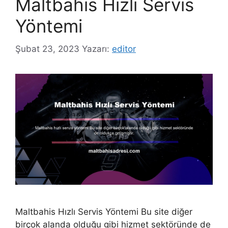
Maltbahis Hızlı Servis
Yöntemi
Şubat 23, 2023
Yazarı:
editor
Maltbahis Hızlı Servis Yöntemi Bu site diğer
birçok alanda olduğu gibi hizmet sektöründe de