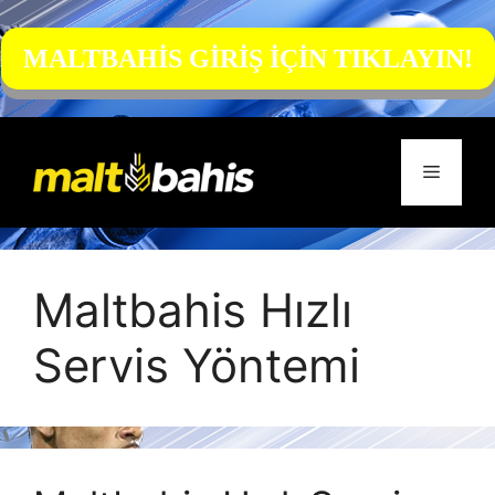
MALTBAHİS GİRİŞ İÇİN TIKLAYIN!
İçeriğe
atla
Menü
Maltbahis Hızlı
Servis Yöntemi