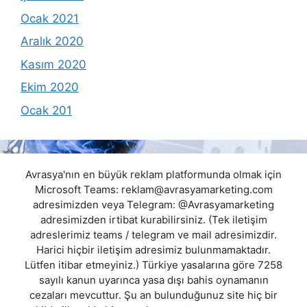
Ocak 2021
Aralık 2020
Kasım 2020
Ekim 2020
Ocak 201
Avrasya'nın en büyük reklam platformunda olmak için
Microsoft Teams:
reklam@avrasyamarketing.com
adresimizden veya Telegram: @Avrasyamarketing
adresimizden irtibat kurabilirsiniz. (Tek iletişim
adreslerimiz teams / telegram ve mail adresimizdir.
Harici hiçbir iletişim adresimiz bulunmamaktadır.
Lütfen itibar etmeyiniz.) Türkiye yasalarına göre 7258
sayılı kanun uyarınca yasa dışı bahis oynamanın
cezaları mevcuttur. Şu an bulunduğunuz site hiç bir