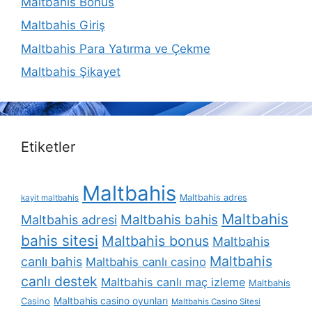
Maltbahis Bonus
Maltbahis Giriş
Maltbahis Para Yatırma ve Çekme
Maltbahis Şikayet
Etiketler
Maltbahis
Maltbahis adres
kayit maltbahis
Maltbahis
Maltbahis bahis
Maltbahis adresi
bahis sitesi
Maltbahis bonus
Maltbahis
Maltbahis
canlı bahis
Maltbahis canlı casino
canlı destek
Maltbahis canlı maç izleme
Maltbahis
Casino
Maltbahis casino oyunları
Maltbahis Casino Sitesi