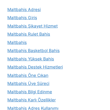
Maltbahis Adresi
Maltbahis Giriş
Maltbahis Şikayet Hizmet
Maltbahis Rulet Bahis
Maltbahis
Maltbahis Basketbol Bahis
Maltbahis Yüksek Bahis
Maltbahis Destek Hizmetleri
Maltbahis Öne Çıkan
Maltbahis Üye Süreci
Maltbahis Bilgi Edinme
Maltbahis Karlı Özellikler
Maltbahis Adres Kullanımı