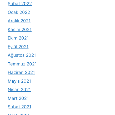
Şubat 2022
Ocak 2022
Aralık 2021
Kasım 2021
Ekim 2021
Eylül 2021
Ağustos 2021
Temmuz 2021
Haziran 2021
Mayıs 2021
Nisan 2021
Mart 2021
Şubat 2021