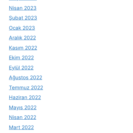
Nisan 2023
Şubat 2023
Ocak 2023
Aralık 2022
Kasım 2022
Ekim 2022
Eylül 2022
Ağustos 2022
Temmuz 2022
Haziran 2022
Mayıs 2022
Nisan 2022
Mart 2022