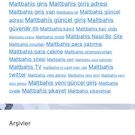
Maltbahis giriş adresi
Maltbahis giriş
Maltbahis giriş yap
Maltbahis güncel
Maltbahis git
Maltbahis güncel giriş
Maltbahis
adresi
güvenilir mi
Maltbahis kayıt
Maltbahis kaç oldu
Maltbahis Nasıl Bir Site
Maltbahis mobil
Maltbahis lisans
Maltbahis para yatırma
Maltbahis oyunları
Maltbahis para çekme
Maltbahis promosyonları
Maltbahis sitesi
Maltbahis slot
Maltbahis spor bahisleri
Maltbahis TV
Maltbahis
maltbahis tv canli maç izle
twitter
Maltbahis yeni adresi
Maltbahis yeni giriş
Maltbahis yeni
Maltbahis yeni güncel giriş
Maltbahis
giriş adresi
Maltbahis şikayet
Maltbahis şikayetvar
üyelik
Arşivler