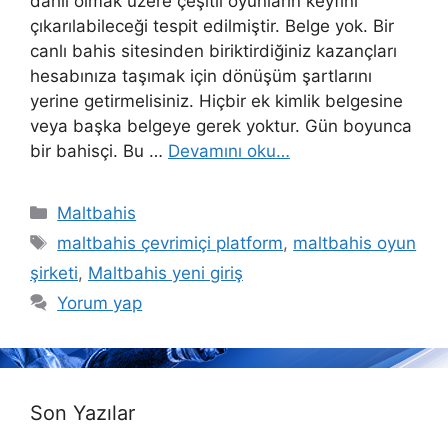
dahil olmak üzere çeşitli oyunların keyfini
çıkarılabileceği tespit edilmiştir. Belge yok. Bir
canlı bahis sitesinden biriktirdiğiniz kazançları
hesabınıza taşımak için dönüşüm şartlarını
yerine getirmelisiniz. Hiçbir ek kimlik belgesine
veya başka belgeye gerek yoktur. Gün boyunca
bir bahisçi. Bu …
Devamını oku…
Kategoriler
Maltbahis
Etiketler
maltbahis çevrimiçi platform
,
maltbahis oyun
şirketi
,
Maltbahis yeni giriş
Yorum yap
Son Yazılar