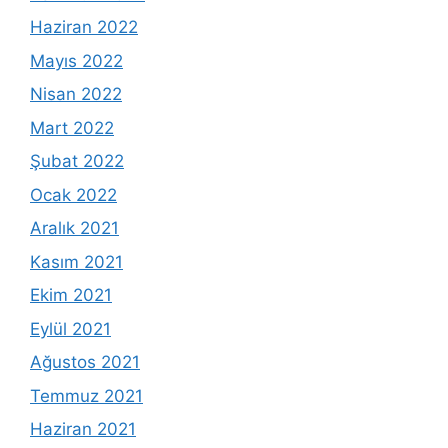
Haziran 2022
Mayıs 2022
Nisan 2022
Mart 2022
Şubat 2022
Ocak 2022
Aralık 2021
Kasım 2021
Ekim 2021
Eylül 2021
Ağustos 2021
Temmuz 2021
Haziran 2021