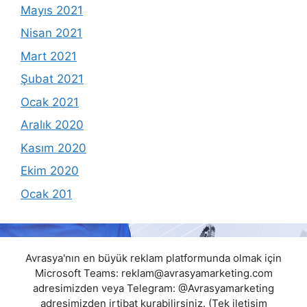
Mayıs 2021
Nisan 2021
Mart 2021
Şubat 2021
Ocak 2021
Aralık 2020
Kasım 2020
Ekim 2020
Ocak 201
Avrasya'nın en büyük reklam platformunda olmak için
Microsoft Teams:
reklam@avrasyamarketing.com
adresimizden veya Telegram: @Avrasyamarketing
adresimizden irtibat kurabilirsiniz. (Tek iletişim