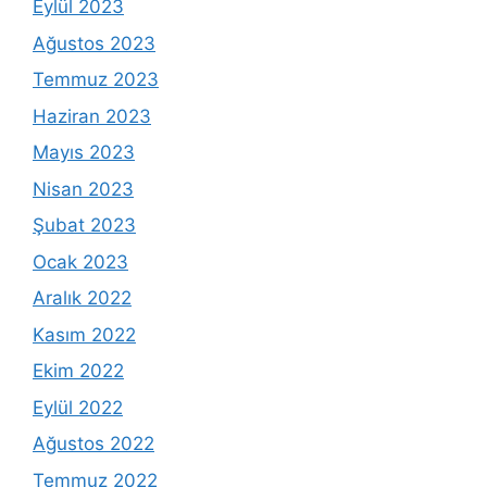
Eylül 2023
Ağustos 2023
Temmuz 2023
Haziran 2023
Mayıs 2023
Nisan 2023
Şubat 2023
Ocak 2023
Aralık 2022
Kasım 2022
Ekim 2022
Eylül 2022
Ağustos 2022
Temmuz 2022