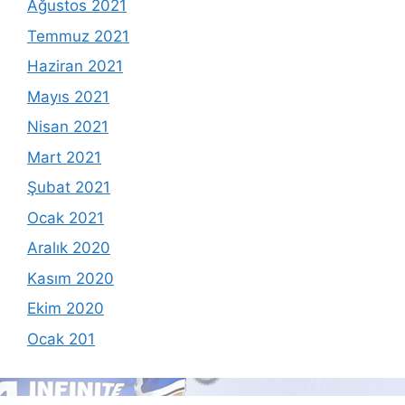
Ağustos 2021
Temmuz 2021
Haziran 2021
Mayıs 2021
Nisan 2021
Mart 2021
Şubat 2021
Ocak 2021
Aralık 2020
Kasım 2020
Ekim 2020
Ocak 201