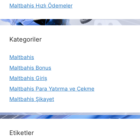
Maltbahis Hızlı Ödemeler
Kategoriler
Maltbahis
Maltbahis Bonus
Maltbahis Giriş
Maltbahis Para Yatırma ve Çekme
Maltbahis Şikayet
Etiketler