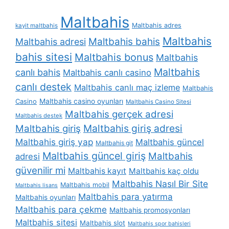
Maltbahis
Maltbahis adres
kayit maltbahis
Maltbahis
Maltbahis bahis
Maltbahis adresi
bahis sitesi
Maltbahis bonus
Maltbahis
Maltbahis
canlı bahis
Maltbahis canlı casino
canlı destek
Maltbahis canlı maç izleme
Maltbahis
Casino
Maltbahis casino oyunları
Maltbahis Casino Sitesi
Maltbahis gerçek adresi
Maltbahis destek
Maltbahis giriş adresi
Maltbahis giriş
Maltbahis giriş yap
Maltbahis güncel
Maltbahis git
Maltbahis güncel giriş
Maltbahis
adresi
güvenilir mi
Maltbahis kayıt
Maltbahis kaç oldu
Maltbahis Nasıl Bir Site
Maltbahis mobil
Maltbahis lisans
Maltbahis para yatırma
Maltbahis oyunları
Maltbahis para çekme
Maltbahis promosyonları
Maltbahis sitesi
Maltbahis slot
Maltbahis spor bahisleri