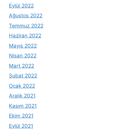
Eylül 2022
Ağustos 2022
Temmuz 2022
Haziran 2022
Mayıs 2022
Nisan 2022
Mart 2022
Şubat 2022
Ocak 2022
Aralık 2021
Kasım 2021
Ekim 2021
Eylül 2021