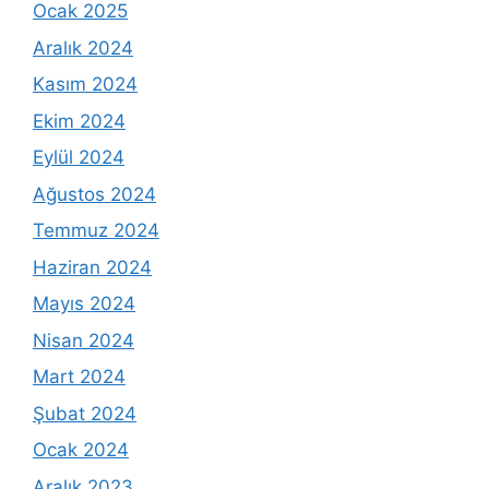
Ocak 2025
Aralık 2024
Kasım 2024
Ekim 2024
Eylül 2024
Ağustos 2024
Temmuz 2024
Haziran 2024
Mayıs 2024
Nisan 2024
Mart 2024
Şubat 2024
Ocak 2024
Aralık 2023