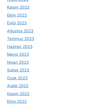
Kasım 2023
Ekim 2023
Eylül 2023
Ağustos 2023
Temmuz 2023
Haziran 2023
Mayıs 2023
Nisan 2023
Şubat 2023
Ocak 2023
Aralık 2022
Kasım 2022
Ekim 2022