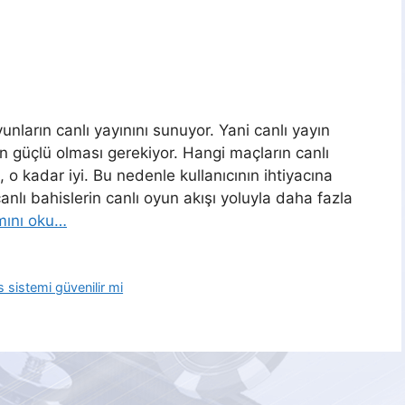
nların canlı yayınını sunuyor. Yani canlı yayın
n güçlü olması gerekiyor. Hangi maçların canlı
 o kadar iyi. Bu nedenle kullanıcının ihtiyacına
anlı bahislerin canlı oyun akışı yoluyla daha fazla
ını oku…
 sistemi güvenilir mi