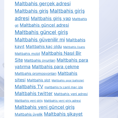
Maltbahis gerçek adresi
Maltbahis giriş
Maltbahis giriş
adresi
Maltbahis giriş yap
Maltbahis
Maltbahis güncel adresi
git
Maltbahis güncel giriş
Maltbahis güvenilir mi
Maltbahis
kayıt
Maltbahis kaç oldu
Maltbahis lisans
Maltbahis Nasıl Bir
Maltbahis mobil
Site
Maltbahis para
Maltbahis oyunları
yatırma
Maltbahis para çekme
Maltbahis
Maltbahis promosyonları
sitesi
Maltbahis slot
Maltbahis spor bahisleri
Maltbahis TV
maltbahis tv canli maç izle
Maltbahis twitter
Maltbahis yeni adresi
Maltbahis yeni giriş
Maltbahis yeni giriş adresi
Maltbahis yeni güncel giriş
Maltbahis şikayet
Maltbahis üyelik