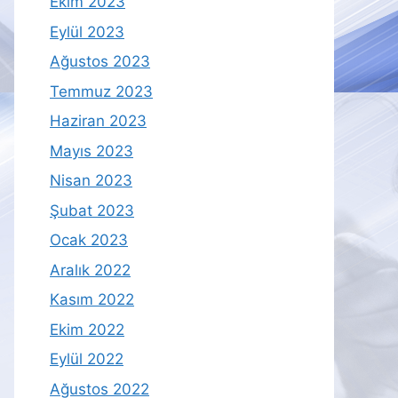
Ekim 2023
Eylül 2023
Ağustos 2023
Temmuz 2023
Haziran 2023
Mayıs 2023
Nisan 2023
Şubat 2023
Ocak 2023
Aralık 2022
Kasım 2022
Ekim 2022
Eylül 2022
Ağustos 2022