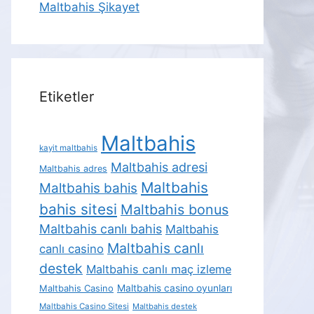
Maltbahis Şikayet
Etiketler
Maltbahis
kayit maltbahis
Maltbahis adresi
Maltbahis adres
Maltbahis
Maltbahis bahis
bahis sitesi
Maltbahis bonus
Maltbahis canlı bahis
Maltbahis
Maltbahis canlı
canlı casino
destek
Maltbahis canlı maç izleme
Maltbahis Casino
Maltbahis casino oyunları
Maltbahis Casino Sitesi
Maltbahis destek