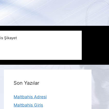
is Şikayet
Son Yazılar
Maltbahis Adresi
Maltbahis Giriş