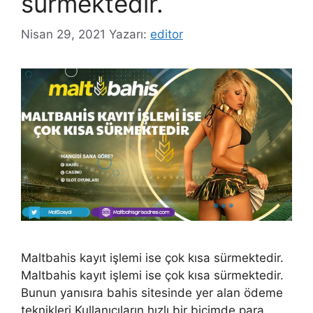
sürmektedir.
Nisan 29, 2021
Yazarı:
editor
Maltbahis kayıt işlemi ise çok kısa sürmektedir.
Maltbahis kayıt işlemi ise çok kısa sürmektedir.
Bunun yanısıra bahis sitesinde yer alan ödeme
teknikleri Kullanıcıların hızlı bir biçimde para