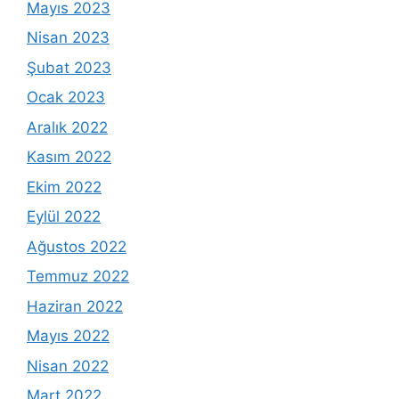
Mayıs 2023
Nisan 2023
Şubat 2023
Ocak 2023
Aralık 2022
Kasım 2022
Ekim 2022
Eylül 2022
Ağustos 2022
Temmuz 2022
Haziran 2022
Mayıs 2022
Nisan 2022
Mart 2022