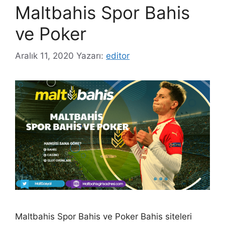
Maltbahis Spor Bahis
ve Poker
Aralık 11, 2020
Yazarı:
editor
Maltbahis Spor Bahis ve Poker Bahis siteleri