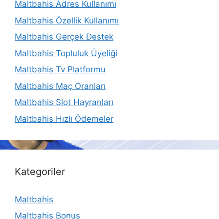
Maltbahis Adres Kullanımı
Maltbahis Özellik Kullanımı
Maltbahis Gerçek Destek
Maltbahis Topluluk Üyeliği
Maltbahis Tv Platformu
Maltbahis Maç Oranları
Maltbahis Slot Hayranları
Maltbahis Hızlı Ödemeler
Kategoriler
Maltbahis
Maltbahis Bonus