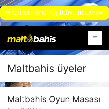
MALTBAHİS GİRİŞ İÇİN TIKLAYIN!
İçeriğe
atla
Menü
Maltbahis üyeler
Maltbahis Oyun Masası