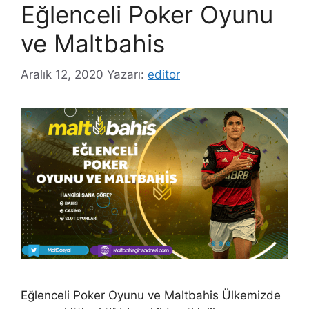
Eğlenceli Poker Oyunu
ve Maltbahis
Aralık 12, 2020
Yazarı:
editor
Eğlenceli Poker Oyunu ve Maltbahis Ülkemizde