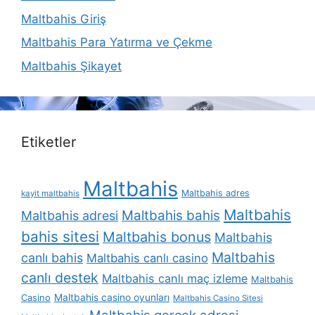
Maltbahis Giriş
Maltbahis Para Yatırma ve Çekme
Maltbahis Şikayet
Etiketler
Maltbahis
Maltbahis adres
kayit maltbahis
Maltbahis
Maltbahis bahis
Maltbahis adresi
bahis sitesi
Maltbahis bonus
Maltbahis
Maltbahis
canlı bahis
Maltbahis canlı casino
canlı destek
Maltbahis canlı maç izleme
Maltbahis
Casino
Maltbahis casino oyunları
Maltbahis Casino Sitesi
Maltbahis gerçek adresi