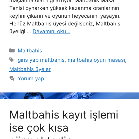
maçlarına olan ilgi artıyor. Maltbahis Masa
Tenisi oynarken yüksek kazanma oranlarının
keyfini çıkarın ve oyunun heyecanını yaşayın.
Henüz Maltbahis üyesi değilseniz, Maltbahis
üyeliği …
Devamını oku…
Kategoriler
Maltbahis
Etiketler
giris yap maltbahis
,
maltbahis oyun masası
,
Maltbahis üyeler
Yorum yap
Maltbahis kayıt işlemi
ise çok kısa