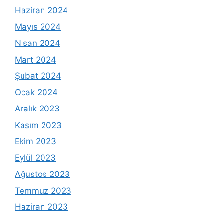
Haziran 2024
Mayıs 2024
Nisan 2024
Mart 2024
Şubat 2024
Ocak 2024
Aralık 2023
Kasım 2023
Ekim 2023
Eylül 2023
Ağustos 2023
Temmuz 2023
Haziran 2023