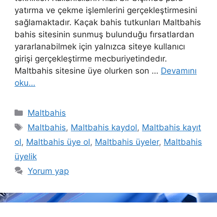
yatırma ve çekme işlemlerini gerçekleştirmesini
sağlamaktadır. Kaçak bahis tutkunları Maltbahis
bahis sitesinin sunmuş bulunduğu fırsatlardan
yararlanabilmek için yalnızca siteye kullanıcı
girişi gerçekleştirme mecburiyetindedır.
Maltbahis sitesine üye olurken son …
Devamını
oku…
Kategoriler
Maltbahis
Etiketler
Maltbahis
,
Maltbahis kaydol
,
Maltbahis kayıt
ol
,
Maltbahis üye ol
,
Maltbahis üyeler
,
Maltbahis
üyelik
Yorum yap