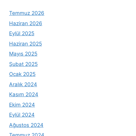
Temmuz 2026
Haziran 2026
Eylül 2025
Haziran 2025
Mayıs 2025
Şubat 2025
Ocak 2025
Aralık 2024
Kasım 2024
Ekim 2024
Eylül 2024
Ağustos 2024
Temmuz 2024