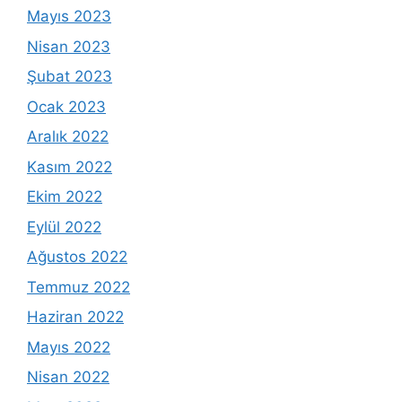
Mayıs 2023
Nisan 2023
Şubat 2023
Ocak 2023
Aralık 2022
Kasım 2022
Ekim 2022
Eylül 2022
Ağustos 2022
Temmuz 2022
Haziran 2022
Mayıs 2022
Nisan 2022