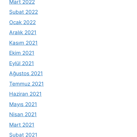
Mart 2022
Şubat 2022
Ocak 2022
Aralık 2021
Kasım 2021
Ekim 2021
Eylül 2021
Ağustos 2021
Temmuz 2021
Haziran 2021
Mayıs 2021
Nisan 2021
Mart 2021
Şubat 2021