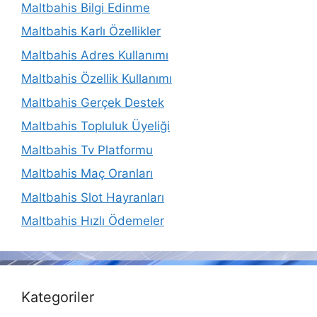
Maltbahis Bilgi Edinme
Maltbahis Karlı Özellikler
Maltbahis Adres Kullanımı
Maltbahis Özellik Kullanımı
Maltbahis Gerçek Destek
Maltbahis Topluluk Üyeliği
Maltbahis Tv Platformu
Maltbahis Maç Oranları
Maltbahis Slot Hayranları
Maltbahis Hızlı Ödemeler
Kategoriler