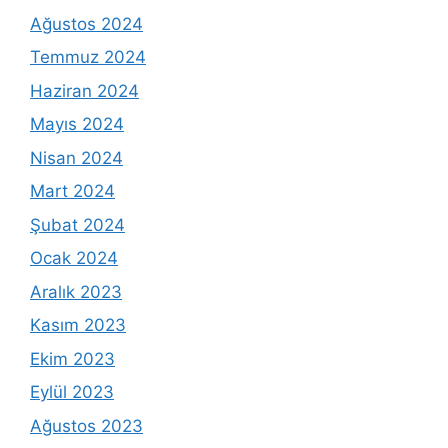
Ağustos 2024
Temmuz 2024
Haziran 2024
Mayıs 2024
Nisan 2024
Mart 2024
Şubat 2024
Ocak 2024
Aralık 2023
Kasım 2023
Ekim 2023
Eylül 2023
Ağustos 2023