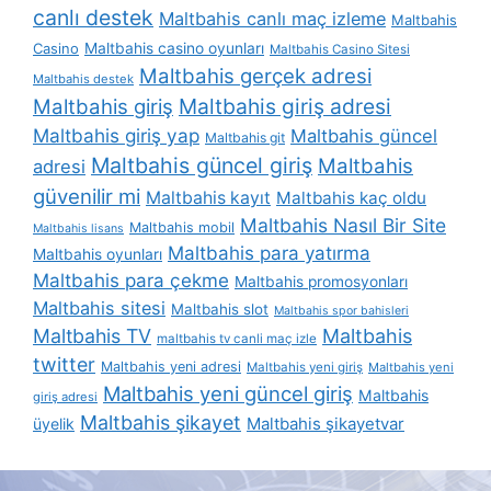
canlı destek
Maltbahis canlı maç izleme
Maltbahis
Casino
Maltbahis casino oyunları
Maltbahis Casino Sitesi
Maltbahis gerçek adresi
Maltbahis destek
Maltbahis giriş adresi
Maltbahis giriş
Maltbahis giriş yap
Maltbahis güncel
Maltbahis git
Maltbahis güncel giriş
Maltbahis
adresi
güvenilir mi
Maltbahis kayıt
Maltbahis kaç oldu
Maltbahis Nasıl Bir Site
Maltbahis mobil
Maltbahis lisans
Maltbahis para yatırma
Maltbahis oyunları
Maltbahis para çekme
Maltbahis promosyonları
Maltbahis sitesi
Maltbahis slot
Maltbahis spor bahisleri
Maltbahis TV
Maltbahis
maltbahis tv canli maç izle
twitter
Maltbahis yeni adresi
Maltbahis yeni giriş
Maltbahis yeni
Maltbahis yeni güncel giriş
Maltbahis
giriş adresi
Maltbahis şikayet
Maltbahis şikayetvar
üyelik