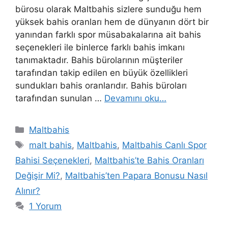
bürosu olarak Maltbahis sizlere sunduğu hem
yüksek bahis oranları hem de dünyanın dört bir
yanından farklı spor müsabakalarına ait bahis
seçenekleri ile binlerce farklı bahis imkanı
tanımaktadır. Bahis bürolarının müşteriler
tarafından takip edilen en büyük özellikleri
sundukları bahis oranlarıdır. Bahis büroları
tarafından sunulan …
Devamını oku…
Kategoriler
Maltbahis
Etiketler
malt bahis
,
Maltbahis
,
Maltbahis Canlı Spor
Bahisi Seçenekleri
,
Maltbahis’te Bahis Oranları
Değişir Mi?
,
Maltbahis’ten Papara Bonusu Nasıl
Alınır?
1 Yorum