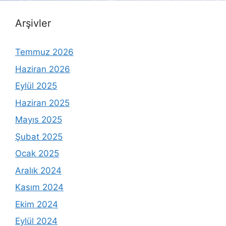
Arşivler
Temmuz 2026
Haziran 2026
Eylül 2025
Haziran 2025
Mayıs 2025
Şubat 2025
Ocak 2025
Aralık 2024
Kasım 2024
Ekim 2024
Eylül 2024