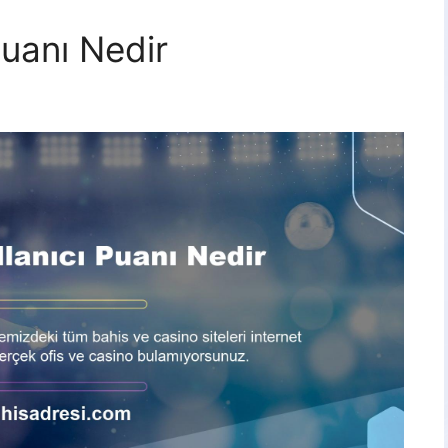
Puanı Nedir