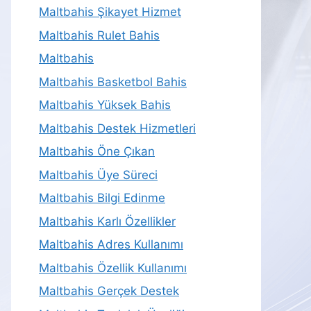
Maltbahis Şikayet Hizmet
Maltbahis Rulet Bahis
Maltbahis
Maltbahis Basketbol Bahis
Maltbahis Yüksek Bahis
Maltbahis Destek Hizmetleri
Maltbahis Öne Çıkan
Maltbahis Üye Süreci
Maltbahis Bilgi Edinme
Maltbahis Karlı Özellikler
Maltbahis Adres Kullanımı
Maltbahis Özellik Kullanımı
Maltbahis Gerçek Destek