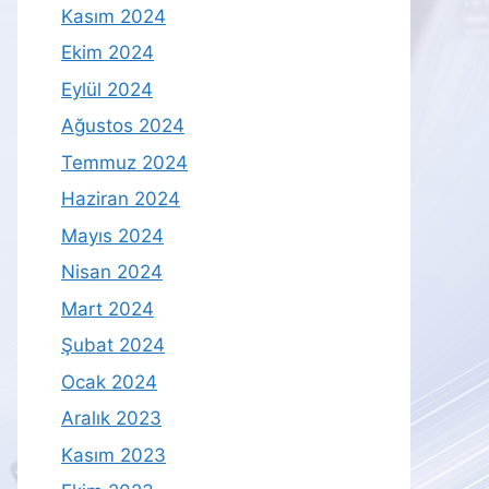
Kasım 2024
Ekim 2024
Eylül 2024
Ağustos 2024
Temmuz 2024
Haziran 2024
Mayıs 2024
Nisan 2024
Mart 2024
Şubat 2024
Ocak 2024
Aralık 2023
Kasım 2023