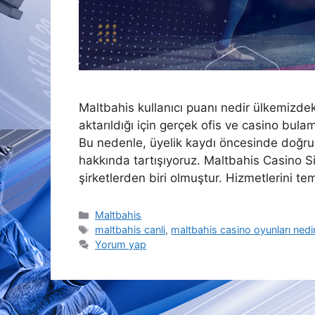
Maltbahis kullanıcı puanı nedir ülkemizdek
aktarıldığı için gerçek ofis ve casino bula
Bu nedenle, üyelik kaydı öncesinde doğrud
hakkında tartışıyoruz. Maltbahis Casino S
şirketlerden biri olmuştur. Hizmetlerini t
Kategoriler
Maltbahis
Etiketler
maltbahis canli
,
maltbahis casino oyunları nedi
Yorum yap