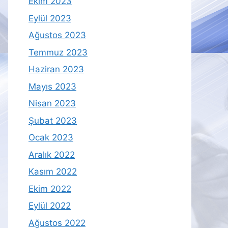
Ekim 2023
Eylül 2023
Ağustos 2023
Temmuz 2023
Haziran 2023
Mayıs 2023
Nisan 2023
Şubat 2023
Ocak 2023
Aralık 2022
Kasım 2022
Ekim 2022
Eylül 2022
Ağustos 2022