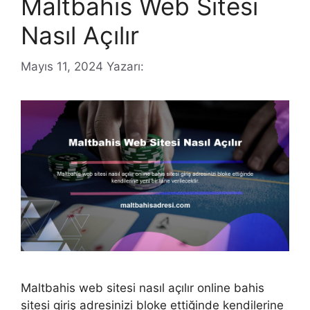
Maltbahis Web Sitesi
Nasıl Açılır
Mayıs 11, 2024
Yazarı:
Maltbahis web sitesi nasıl açılır online bahis
sitesi giriş adresinizi bloke ettiğinde kendilerine