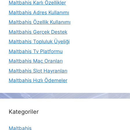
Maltbahis Karlı Özellikler
Maltbahis Adres Kullanımı
Maltbahis Özellik Kullanımı
Maltbahis Gerçek Destek
Maltbahis Topluluk Üyeliği
Maltbahis Tv Platformu
Maltbahis Maç Oranları
Maltbahis Slot Hayranları
Maltbahis Hızlı Ödemeler
Kategoriler
Maltbahis